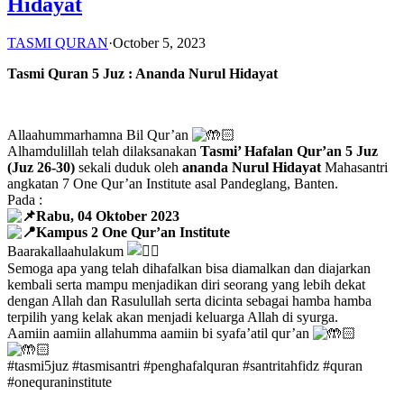
Hidayat
TASMI QURAN
·
October 5, 2023
Tasmi Quran 5 Juz : Ananda Nurul Hidayat
Allaahummarhamna Bil Qur’an
Alhamdulillah telah dilaksanakan
Tasmi’ Hafalan Qur’an 5 Juz
(Juz 26-30)
sekali duduk oleh
ananda Nurul Hidayat
Mahasantri
angkatan 7 One Qur’an Institute asal Pandeglang, Banten.
Pada :
Rabu, 04 Oktober 2023
Kampus 2 One Qur’an Institute
Baarakallaahulakum
Semoga apa yang telah dihafalkan bisa diamalkan dan diajarkan
kembali serta mampu menjadikan diri seorang yang lebih dekat
dengan Allah dan Rasulullah serta dicinta sebagai hamba hamba
terpilih yang kelak akan menjadi keluarga Allah di syurga.
Aamiin aamiin allahumma aamiin bi syafa’atil qur’an
#tasmi5juz #tasmisantri #penghafalquran #santritahfidz #quran
#onequraninstitute