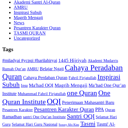
Akademi Santri Al-Quran
AMRU
Inspirasi Subuh
Magrib Mengaji
News
Pesantren Karakter Quran
TASMI QURAN
Uncategorized
Tags
1445 Hijriyah
#miladyai #ycpqi #harilahiryai
Akademi Mudarris
Cahaya Peradaban
Belajar Ngaji
Rumah Qur'an
AMRU
Quran
Inspirasi
Cahaya Perdaban Quran
Fahril Firjatullah
Subuh
Ma'had OQI
Magrib Mengaji
Ma’had One Qur’an
Insu
one Quran
One
Institute
Muhammad Fahril Firjatullah
OQI
Quran Institute
Penerimaan Mahasantri Baru
Pesantren Karakter Quran
PPA
Pesantren Karakter
Quran
Santri OQI
Ramadhan
santri One Qur'an Institute
Selamat Hari
Tasmi
Tasmi' Al-
Guru
Selamat Hari Guru Nasional
Sonny Abi Kim