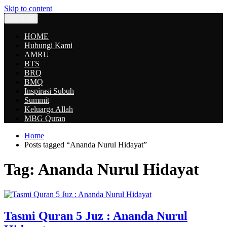
Skip to content
MENU
HOME
Hubungi Kami
AMRU
BTS
BRQ
BMQ
Inspirasi Subuh
Summit
Keluarga Allah
MBG Quran
Home
Posts tagged “Ananda Nurul Hidayat”
Tag:
Ananda Nurul Hidayat
Tasmi Quran 5 Juz : Ananda Nurul