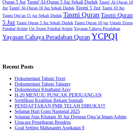
Quran 5 Juz
Tasmi' Al-Quran 5 Juz Sekali Duduk
Tasmi' Al-Quran 10
Tasmi 5 Juz
Juz
Tasmi' Al-Quran 10 Juz Sekali Duduk
Tasmi 10 Juz
Tasmi Quran
Tasmi Quran
Tasmi Qur'an 15 juz Sekali Duduk
5 Juz
Tasmi Quran 5 Juz Sekali Duduk
Tasmi Quran 10 juz
Ustadz Zezen
Futuhal Aripin
Ust Zezen Futuhal Aripin
Yayasan Cahaya Peradaban
YCPQI
Yayasan Cahaya Peradaban Quran
Recent Posts
Dokumentasi Tahsin Teori
Dokumentasi Tahsin Talaqqy
Dokumentasi Khutbatul Arsy
H-20 MENUJU PUNCAK PERJUANGAN
Sertifikasi Keahlian Bekam Sunnah
PENDAFTARAN PMB TELAH DIBUKA!!!
Selamat Hari Guru Nasional 2025
Selamat Atas Khatam 30 Juz Dengan Qira’at Imam Ashim
Upacara Pengibaran Bendera
Goal Setting Mahasantri Angkatan 9