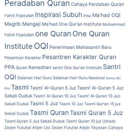
Peradaban Quran
Cahaya Perdaban Quran
Inspirasi Subuh
Ma'had OQI
Fahril Firjatullah
Insu
Magrib Mengaji
Ma’had One Qur’an Institute
Muhammad
one Quran
One Quran
Fahril Firjatullah
OQI
Institute
Penerimaan Mahasantri Baru
Pesantren Karakter Quran
Pesantren Karakter
Santri
PPA
Ramadhan
Quran
santri One Qur'an Institute
OQI
Selamat Hari Guru
Selamat Hari Guru Nasional
Sonny Abi
Tasmi
Tasmi' Al-Quran 5 Juz
Tasmi' Al-Quran 5 Juz
Kim
Sekali Duduk
Tasmi' Al-Quran 10 Juz
Tasmi' Al-Quran 10 Juz
Tasmi 5 Juz
Sekali Duduk
Tasmi 10 Juz
Tasmi Qur'an 15 juz
Tasmi Quran
Tasmi Quran 5 Juz
Sekali Duduk
Tasmi Quran 5 Juz Sekali Duduk
Tasmi Quran 10 juz
Ustadz
Zezen Futuhal Aripin
Ust Zezen Futuhal Aripin
Yayasan Cahaya