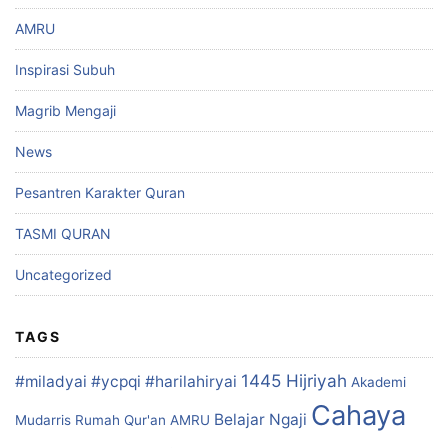
AMRU
Inspirasi Subuh
Magrib Mengaji
News
Pesantren Karakter Quran
TASMI QURAN
Uncategorized
TAGS
1445 Hijriyah
#miladyai #ycpqi #harilahiryai
Akademi
Cahaya
Belajar Ngaji
Mudarris Rumah Qur'an
AMRU