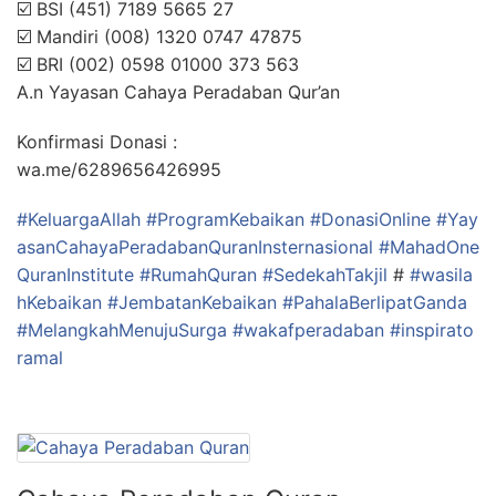
☑️ BSI (451) 7189 5665 27
☑️ Mandiri (008) 1320 0747 47875
☑️ BRI (002) 0598 01000 373 563
A.n Yayasan Cahaya Peradaban Qur’an
Konfirmasi Donasi :
wa.me/6289656426995
#KeluargaAllah
#ProgramKebaikan
#DonasiOnline
#Yay
asanCahayaPeradabanQuranInsternasional
#MahadOne
QuranInstitute
#RumahQuran
#SedekahTakjil
#
#wasila
hKebaikan
#JembatanKebaikan
#PahalaBerlipatGanda
#MelangkahMenujuSurga
#wakafperadaban
#inspirato
ramal