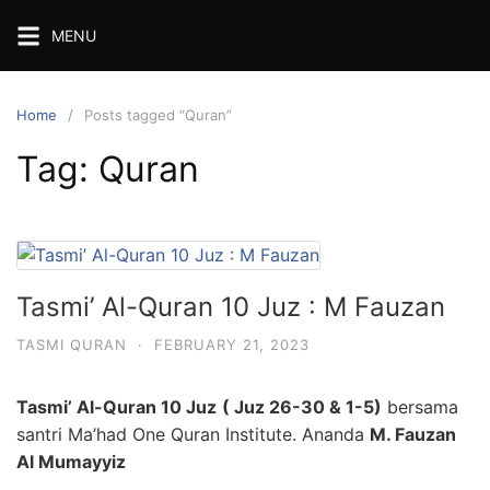
S
MENU
k
i
p
Home
Posts tagged “Quran”
t
o
Tag:
Quran
c
o
n
t
e
Tasmi’ Al-Quran 10 Juz : M Fauzan
n
t
TASMI QURAN
·
FEBRUARY 21, 2023
Tasmi’ Al-Quran 10 Juz
( Juz 26-30 & 1-5)
bersama
santri Ma’had One Quran Institute. Ananda
M. Fauzan
Al Mumayyiz