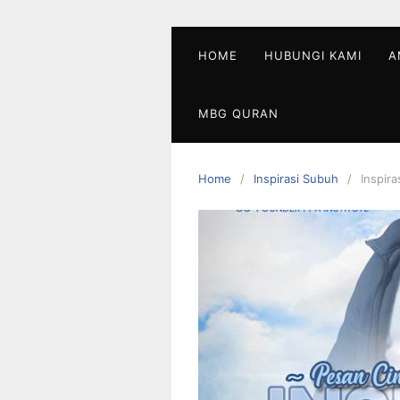
Skip
to
content
HOME
HUBUNGI KAMI
A
MBG QURAN
Home
Inspirasi Subuh
Inspir