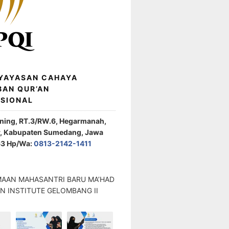
 YAYASAN CAHAYA
BAN QUR’AN
ASIONAL
ening, RT.3/RW.6, Hegarmanah,
r, Kabupaten Sumedang, Jawa
63 Hp/Wa:
0813-2142-1411