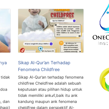
nya
Sikap Al-Qur’an Terhadap
Fenomena Childfree
tidak
Sikap Al-Qur’an terhadap fenomena
,
childfree Cheldfree adalah sebuah
keputusan atau pilihan hidup untuk
tidak memiliki ank👶,baik itu ank
, dan
kandung maupun ank fenomena
ihaqi)
cheldfree dalam perspektif Al-