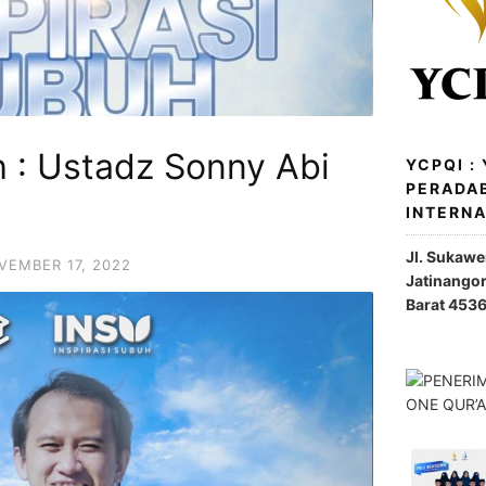
h : Ustadz Sonny Abi
YCPQI :
PERADA
INTERN
Jl. Sukaw
VEMBER 17, 2022
Jatinango
Barat 453