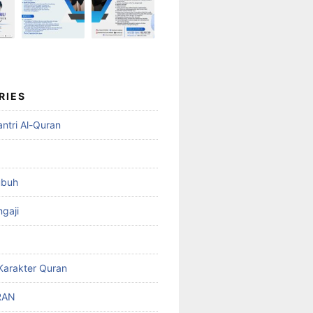
RIES
ntri Al-Quran
ubuh
gaji
Karakter Quran
RAN