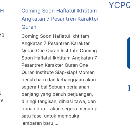
YCPQ
AH
Coming Soon Haflatul Ikhtitam
Angkatan 7 Pesantren Karakter
Quran
MB
Coming Soon Haflatul Ikhtitam
Angkatan 7 Pesantren Karakter
Quran One Quran Institute Coming
Soon Haflatul Ikhtitam Angkatan 7
Pesantren Karakter Quran One
Quran Institute Siap-siap! Momen
penuh haru dan kebanggaan akan
segera tiba! Sebuah perjalanan
N
panjang yang penuh perjuangan,
h!
diiringi tangisan, dihiasi tawa, dan
ribuan doa… akan segera menutup
satu fase, untuk membuka
lembaran baru …