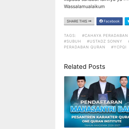
Wassalamualaikum
SHARE THIS
Facebook
TAGS:
#CAHAYA PERADABAN
#SUBUH
#USTADZ SONNY
PERADABAN QURAN
#YCPQI
Related Posts