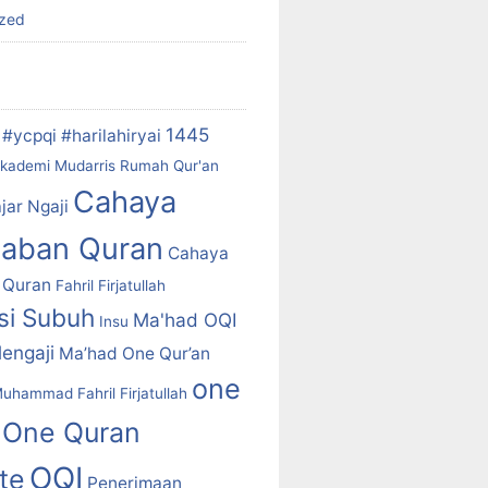
ized
1445
#ycpqi #harilahiryai
kademi Mudarris Rumah Qur'an
Cahaya
jar Ngaji
daban Quran
Cahaya
 Quran
Fahril Firjatullah
asi Subuh
Ma'had OQI
Insu
engaji
Ma’had One Qur’an
one
uhammad Fahril Firjatullah
One Quran
OQI
ute
Penerimaan