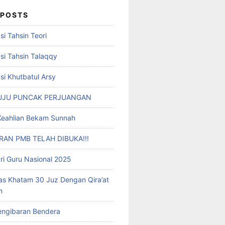
 POSTS
i Tahsin Teori
i Tahsin Talaqqy
i Khutbatul Arsy
UJU PUNCAK PERJUANGAN
i Keahlian Bekam Sunnah
AN PMB TELAH DIBUKA!!!
ri Guru Nasional 2025
as Khatam 30 Juz Dengan Qira’at
m
engibaran Bendera