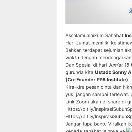
Assalamualaikum Sahabat
Ins
Hari Jumat memiliki keistimew
Bahkan terdapat sejumlah akti
waktu dengan mendengarkan k
Dan Spesial di hari
Jum’at 18
gurunda kita
Ustadz Sonny A
(Co-Founder PPA Institute)
Kira-kira pesan cinta dan hi
yuk, jangan sampai terlewat. 
Link Zoom akan di share di gr
Https://bit.ly/InspirasiSubuhS
Https://bit.ly/InspirasiSubuhS
Jangan lupa bantu Viralkan k
kepada sahabat lainnya ya