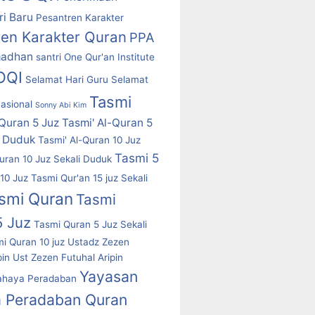
i Baru
Pesantren Karakter
ren Karakter Quran
PPA
adhan
santri One Qur'an Institute
 OQI
Selamat Hari Guru
Selamat
Tasmi
asional
Sonny Abi Kim
-Quran 5 Juz
Tasmi' Al-Quran 5
i Duduk
Tasmi' Al-Quran 10 Juz
Tasmi 5
uran 10 Juz Sekali Duduk
10 Juz
Tasmi Qur'an 15 juz Sekali
smi Quran
Tasmi
5 Juz
Tasmi Quran 5 Juz Sekali
i Quran 10 juz
Ustadz Zezen
pin
Ust Zezen Futuhal Aripin
Yayasan
ahaya Peradaban
 Peradaban Quran