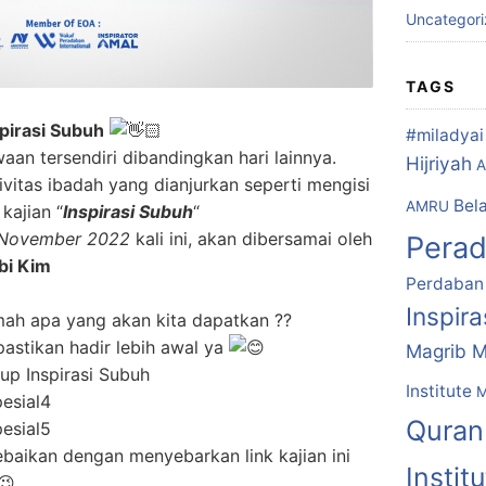
Uncategor
TAGS
pirasi Subuh
#miladyai 
aan tersendiri dibandingkan hari lainnya.
Hijriyah
A
vitas ibadah yang dianjurkan seperti mengisi
Bela
AMRU
ajian “
Inspirasi Subuh
“
 November 2022
kali ini, akan dibersamai oleh
Pera
bi Kim
Perdaban
Inspir
kmah apa yang akan kita dapatkan ??
pastikan hadir lebih awal ya
Magrib M
up Inspirasi Subuh
Institute
M
pesial4
Quran
pesial5
ebaikan dengan menyebarkan link kajian ini
Instit