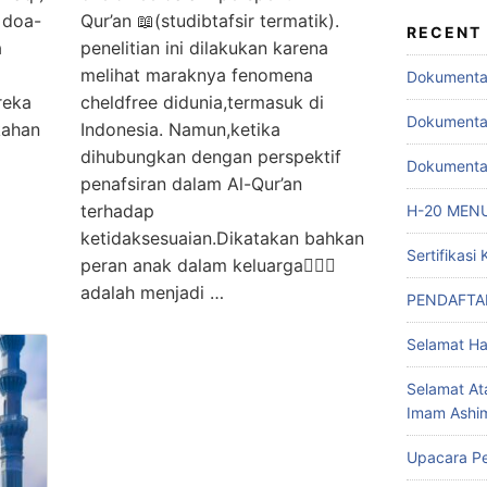
 doa-
Qur’an 📖(studibtafsir termatik).
RECENT
a
penelitian ini dilakukan karena
melihat maraknya fenomena
Dokumentas
reka
cheldfree didunia,termasuk di
Dokumentas
kahan
Indonesia. Namun,ketika
dihubungkan dengan perspektif
Dokumentas
penafsiran dalam Al-Qur’an
terhadap
H-20 MEN
ketidaksesuaian.Dikatakan bahkan
Sertifikas
peran anak dalam keluarga👩‍❤️‍👨
adalah menjadi …
PENDAFTAR
Selamat Ha
Selamat At
Imam Ashi
Upacara P