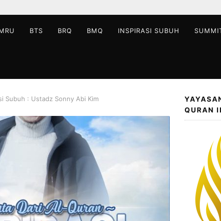
MRU
BTS
BRQ
BMQ
INSPIRASI SUBUH
SUMMI
asi Subuh : Ustadz Sonny Abi Kim
YAYASA
QURAN 