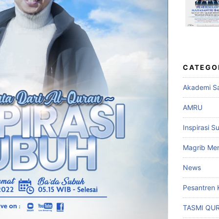
CATEGO
Akademi Sa
AMRU
Inspirasi S
Magrib Men
News
Pesantren 
TASMI QU