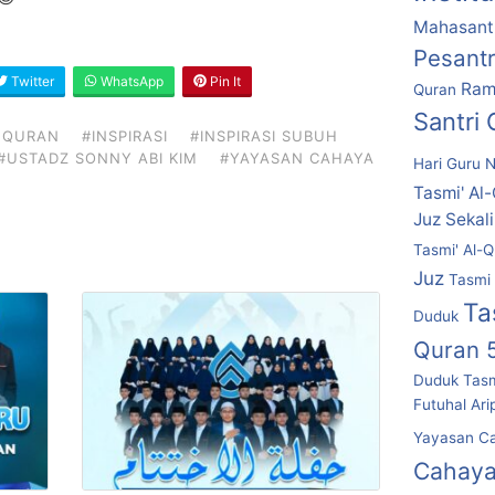
Mahasantr
Pesant
Twitter
WhatsApp
Pin It
Ram
Quran
Santri
 QURAN
#INSPIRASI
#INSPIRASI SUBUH
#USTADZ SONNY ABI KIM
#YAYASAN CAHAYA
Hari Guru N
Tasmi' Al
Juz Sekal
Tasmi' Al-Q
Juz
Tasmi 
Ta
Duduk
Quran 
Duduk
Tasm
Futuhal Ari
Yayasan C
Cahaya