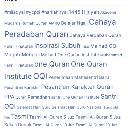
1445 Hijriyah
#miladyai #ycpqi #harilahiryai
Akademi
Cahaya
Belajar Ngaji
Mudarris Rumah Qur'an
AMRU
Peradaban Quran
Cahaya Perdaban Quran
Inspirasi Subuh
Ma'had OQI
Fahril Firjatullah
Insu
Magrib Mengaji
Ma’had One Qur’an Institute
Muhammad
one Quran
One Quran
Fahril Firjatullah
OQI
Institute
Penerimaan Mahasantri Baru
Pesantren Karakter Quran
Pesantren Karakter
Santri
PPA
Ramadhan
Quran
santri One Qur'an Institute
OQI
Selamat Hari Guru
Selamat Hari Guru Nasional
Sonny Abi
Tasmi
Tasmi' Al-Quran 5 Juz
Tasmi' Al-Quran 5 Juz
Kim
Sekali Duduk
Tasmi' Al-Quran 10 Juz
Tasmi' Al-Quran 10 Juz