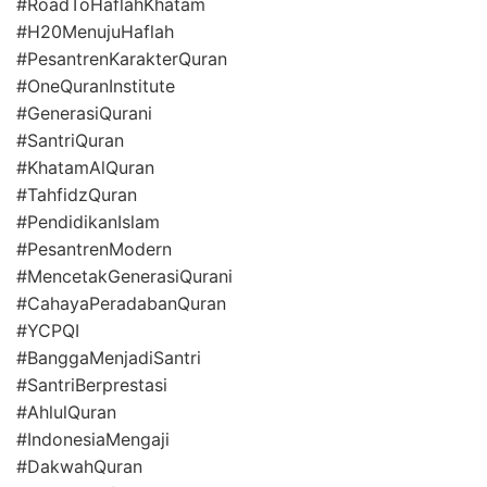
#RoadToHaflahKhatam
#H20MenujuHaflah
#PesantrenKarakterQuran
#OneQuranInstitute
#GenerasiQurani
#SantriQuran
#KhatamAlQuran
#TahfidzQuran
#PendidikanIslam
#PesantrenModern
#MencetakGenerasiQurani
#CahayaPeradabanQuran
#YCPQI
#BanggaMenjadiSantri
#SantriBerprestasi
#AhlulQuran
#IndonesiaMengaji
#DakwahQuran