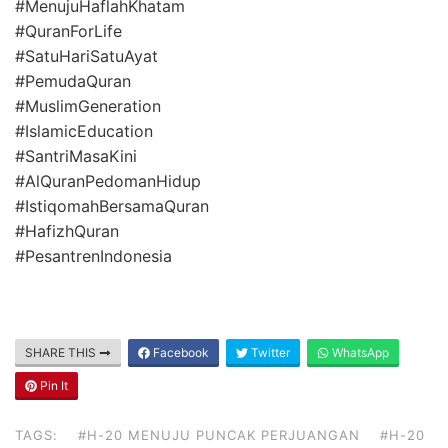
#MenujuHaflahKhatam
#QuranForLife
#SatuHariSatuAyat
#PemudaQuran
#MuslimGeneration
#IslamicEducation
#SantriMasaKini
#AlQuranPedomanHidup
#IstiqomahBersamaQuran
#HafizhQuran
#PesantrenIndonesia
SHARE THIS
Facebook
Twitter
WhatsApp
Pin It
TAGS:
#H-20 MENUJU PUNCAK PERJUANGAN
#H-20