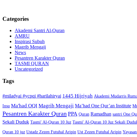
Categories
Akademi Santri Al-Quran
AMRU
Inspirasi Subuh
Magrib Mengaji
News
Pesantren Karakter Quran
TASMI QURAN
Uncategorized
Tags
1445 Hijriyah
#miladyai #ycpqi #harilahiryai
Akademi Mudarris Ruma
Ma'had OQI
Magrib Mengaji
Ma’had One Qur’an Institute
Insu
Mu
Pesantren Karakter Quran
PPA
Ramadhan
Quran
santri One Qur
Sekali Duduk
Tasmi' Al-Quran 10 Juz
Tasmi' Al-Quran 10 Juz Sekali Dudu
Quran 10 juz
Ustadz Zezen Futuhal Aripin
Ust Zezen Futuhal Aripin
Yayasan