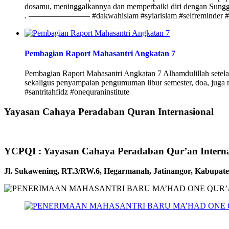
dosamu, meninggalkannya dan memperbaiki diri dengan Sung
. ———————– #dakwahislam #syiarislam #selfreminder #pemu
Pembagian Raport Mahasantri Angkatan 7
Pembagian Raport Mahasantri Angkatan 7 Alhamdulillah setelah
sekaligus penyampaian pengumuman libur semester, doa, juga m
#santritahfidz #onequraninstitute
Yayasan Cahaya Peradaban Quran Internasional
YCPQI : Yayasan Cahaya Peradaban Qur’an Interna
Jl. Sukawening, RT.3/RW.6, Hegarmanah, Jatinangor, Kabupa