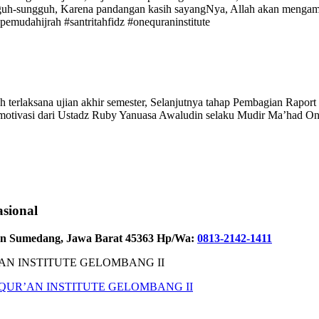
guh-sungguh, Karena pandangan kasih sayangNya, Allah akan menga
dahijrah #santritahfidz #onequraninstitute
 terlaksana ujian akhir semester, Selanjutnya tahap Pembagian Raport
otivasi dari Ustadz Ruby Yanuasa Awaludin selaku Mudir Ma’had One Q
sional
ten Sumedang, Jawa Barat 45363 Hp/Wa:
0813-2142-1411