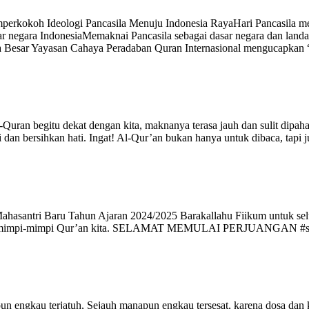
erkokoh Ideologi Pancasila Menuju Indonesia RayaHari Pancasila 
 negara IndonesiaMemaknai Pancasila sebagai dasar negara dan landa
a Besar Yayasan Cahaya Peradaban Quran Internasional mengucapkan
n begitu dekat dengan kita, maknanya terasa jauh dan sulit dipahami. 
i dan bersihkan hati. Ingat! Al-Qur’an bukan hanya untuk dibaca, tap
i Baru Tahun Ajaran 2024/2025 Barakallahu Fiikum untuk seluruh
 mimpi-mimpi Qur’an kita. SELAMAT MEMULAI PERJUANGAN #santrihaf
un engkau terjatuh, Sejauh manapun engkau tersesat, karena dosa dan