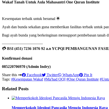
Wakaf Tanah Untuk Aula Mahasantri One Quran Institute
Kesempatan terbaik untuk beramal 🌟
Ayah dan bunda sekalian guna memberikan fasilitas terbaik untuk pa
Bagi ayah bunda yang berkeinginan mensupport pembebasan tanah di 
——————————–
💳 BSI (451) 7236 1076 92 a.n YCPQI PEMBANGUNAN FASI
Konfirmasi donasi
085220706970 (Admin Indry)
Share this
Facebook
Twitter
WhatsApp
Pin It
Tags:
#Kesempatan Wakaf
#Ma'had OQI
#One Quran Institute
#Untu
Related Posts
Memperkokoh Ideologi Pancasila Menuju Indonesia Raya