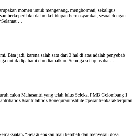
merupakan momen untuk mengenang, menghormati, sekaligus
san berkeperilaku dalam kehidupan bermasyarakat, sesuai dengan
 “Selamat …
Bisa jadi, karena salah satu dari 3 hal di atas adalah penyebab
i juga untuk dipahami dan diamalkan. Semoga setiap usaha …
 calon Mahasantri yang telah lulus Seleksi PMB Gelombang 1
idz #santritahfidz #onequraninstitute #pesantrenkarakterquran
 kemaksiatan, “Selagi engkau mau kembali dan menyesali dosa-