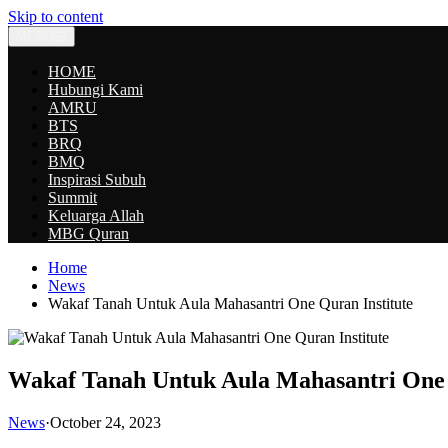
Skip to content
MENU
HOME
Hubungi Kami
AMRU
BTS
BRQ
BMQ
Inspirasi Subuh
Summit
Keluarga Allah
MBG Quran
Home
News
Wakaf Tanah Untuk Aula Mahasantri One Quran Institute
Wakaf Tanah Untuk Aula Mahasantri One 
News
·
October 24, 2023