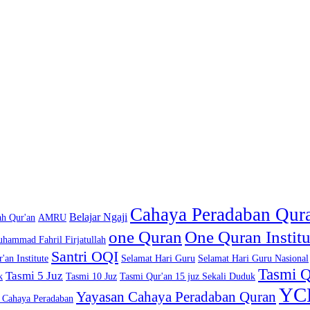
Cahaya Peradaban Qur
Belajar Ngaji
h Qur'an
AMRU
one Quran
One Quran Institu
hammad Fahril Firjatullah
Santri OQI
'an Institute
Selamat Hari Guru
Selamat Hari Guru Nasional
Tasmi 
Tasmi 5 Juz
k
Tasmi 10 Juz
Tasmi Qur'an 15 juz Sekali Duduk
YC
Yayasan Cahaya Peradaban Quran
 Cahaya Peradaban