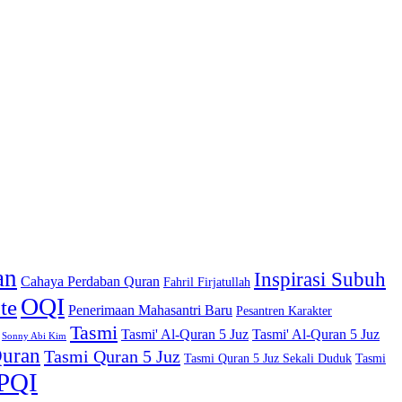
an
Inspirasi Subuh
Cahaya Perdaban Quran
Fahril Firjatullah
OQI
te
Penerimaan Mahasantri Baru
Pesantren Karakter
Tasmi
Tasmi' Al-Quran 5 Juz
Tasmi' Al-Quran 5 Juz
Sonny Abi Kim
Quran
Tasmi Quran 5 Juz
Tasmi Quran 5 Juz Sekali Duduk
Tasmi
PQI