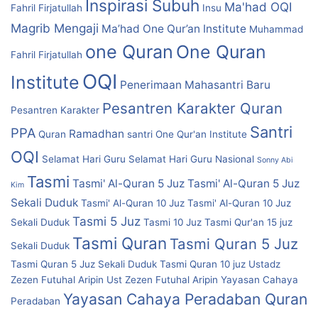
Inspirasi Subuh
Ma'had OQI
Fahril Firjatullah
Insu
Magrib Mengaji
Ma’had One Qur’an Institute
Muhammad
one Quran
One Quran
Fahril Firjatullah
OQI
Institute
Penerimaan Mahasantri Baru
Pesantren Karakter Quran
Pesantren Karakter
Santri
PPA
Ramadhan
Quran
santri One Qur'an Institute
OQI
Selamat Hari Guru
Selamat Hari Guru Nasional
Sonny Abi
Tasmi
Tasmi' Al-Quran 5 Juz
Tasmi' Al-Quran 5 Juz
Kim
Sekali Duduk
Tasmi' Al-Quran 10 Juz
Tasmi' Al-Quran 10 Juz
Tasmi 5 Juz
Sekali Duduk
Tasmi 10 Juz
Tasmi Qur'an 15 juz
Tasmi Quran
Tasmi Quran 5 Juz
Sekali Duduk
Tasmi Quran 5 Juz Sekali Duduk
Tasmi Quran 10 juz
Ustadz
Zezen Futuhal Aripin
Ust Zezen Futuhal Aripin
Yayasan Cahaya
Yayasan Cahaya Peradaban Quran
Peradaban