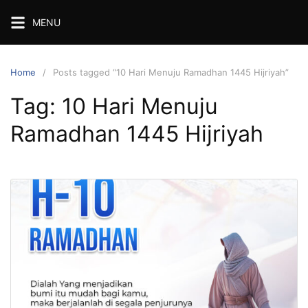
Skip
MENU
to
content
Home
Posts tagged “10 Hari Menuju Ramadhan 1445 Hijriyah”
Tag:
10 Hari Menuju
Ramadhan 1445 Hijriyah