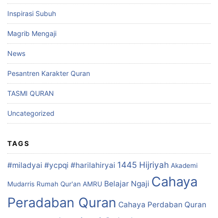
Inspirasi Subuh
Magrib Mengaji
News
Pesantren Karakter Quran
TASMI QURAN
Uncategorized
TAGS
1445 Hijriyah
#miladyai #ycpqi #harilahiryai
Akademi
Cahaya
Belajar Ngaji
Mudarris Rumah Qur'an
AMRU
Peradaban Quran
Cahaya Perdaban Quran