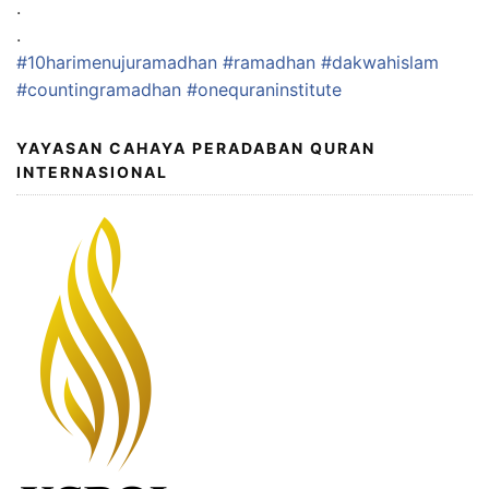
.
.
#10harimenujuramadhan
#ramadhan
#dakwahislam
#countingramadhan
#onequraninstitute
YAYASAN CAHAYA PERADABAN QURAN
INTERNASIONAL