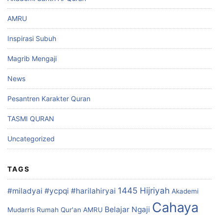
AMRU
Inspirasi Subuh
Magrib Mengaji
News
Pesantren Karakter Quran
TASMI QURAN
Uncategorized
TAGS
1445 Hijriyah
#miladyai #ycpqi #harilahiryai
Akademi
Cahaya
Belajar Ngaji
Mudarris Rumah Qur'an
AMRU