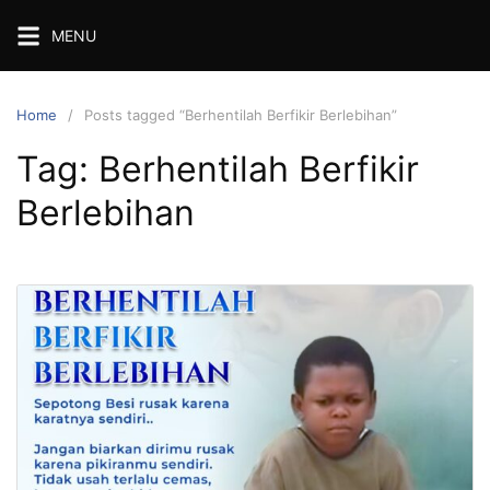
Skip
MENU
to
content
Home
Posts tagged “Berhentilah Berfikir Berlebihan”
Tag:
Berhentilah Berfikir
Berlebihan