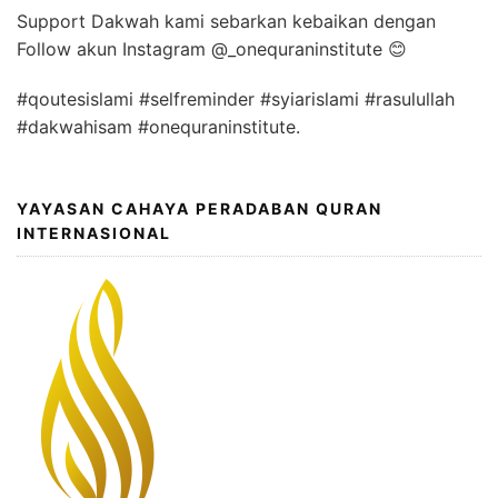
Support Dakwah kami sebarkan kebaikan dengan
Follow akun Instagram @_onequraninstitute 😊
#qoutesislami #selfreminder #syiarislami #rasulullah
#dakwahisam #onequraninstitute.
YAYASAN CAHAYA PERADABAN QURAN
INTERNASIONAL