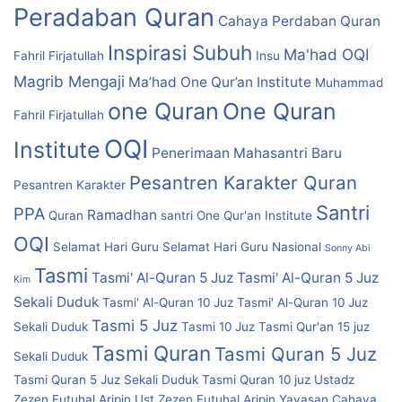
Peradaban Quran
Cahaya Perdaban Quran
Inspirasi Subuh
Ma'had OQI
Fahril Firjatullah
Insu
Magrib Mengaji
Ma’had One Qur’an Institute
Muhammad
one Quran
One Quran
Fahril Firjatullah
OQI
Institute
Penerimaan Mahasantri Baru
Pesantren Karakter Quran
Pesantren Karakter
Santri
PPA
Ramadhan
Quran
santri One Qur'an Institute
OQI
Selamat Hari Guru
Selamat Hari Guru Nasional
Sonny Abi
Tasmi
Tasmi' Al-Quran 5 Juz
Tasmi' Al-Quran 5 Juz
Kim
Sekali Duduk
Tasmi' Al-Quran 10 Juz
Tasmi' Al-Quran 10 Juz
Tasmi 5 Juz
Sekali Duduk
Tasmi 10 Juz
Tasmi Qur'an 15 juz
Tasmi Quran
Tasmi Quran 5 Juz
Sekali Duduk
Tasmi Quran 5 Juz Sekali Duduk
Tasmi Quran 10 juz
Ustadz
Zezen Futuhal Aripin
Ust Zezen Futuhal Aripin
Yayasan Cahaya