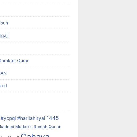
ubuh
gaji
Karakter Quran
RAN
ized
1445
#ycpqi #harilahiryai
kademi Mudarris Rumah Qur'an
Cahaya