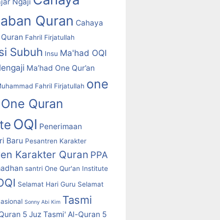
jar Ngaji
daban Quran
Cahaya
 Quran
Fahril Firjatullah
asi Subuh
Ma'had OQI
Insu
engaji
Ma’had One Qur’an
one
uhammad Fahril Firjatullah
One Quran
OQI
ute
Penerimaan
i Baru
Pesantren Karakter
ren Karakter Quran
PPA
adhan
santri One Qur'an Institute
 OQI
Selamat Hari Guru
Selamat
Tasmi
asional
Sonny Abi Kim
-Quran 5 Juz
Tasmi' Al-Quran 5