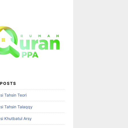
 POSTS
i Tahsin Teori
i Tahsin Talaqqy
i Khutbatul Arsy