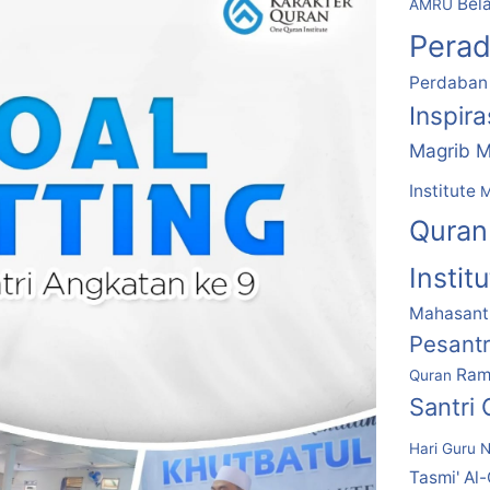
Bela
AMRU
Pera
Perdaban
Inspir
Magrib M
Institute
M
Quran
Instit
Mahasantr
Pesant
Ram
Quran
Santri
Hari Guru N
Tasmi' Al