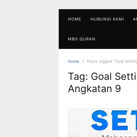
Skip
to
content
HOME
HUBUNGI KAMI
A
MBG QURAN
Home
Posts tagged “Goal Setti
Tag:
Goal Sett
Angkatan 9