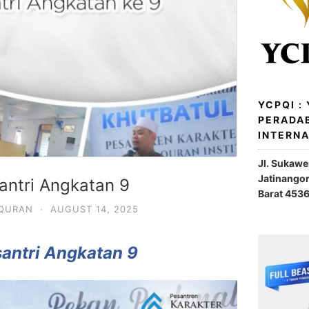
YCPQI :
PERADA
INTERN
Jl. Sukaw
Jatinango
antri Angkatan 9
Barat 453
 QURAN
·
AUGUST 14, 2025
antri Angkatan 9