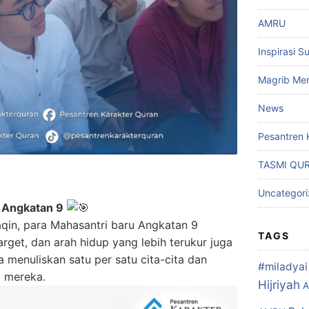
AMRU
Inspirasi S
Magrib Men
News
Pesantren 
TASMI QU
Uncategor
i Angkatan 9
qin, para Mahasantri baru Angkatan 9
TAGS
rget, dan arah hidup yang lebih terukur juga
a menuliskan satu per satu cita-cita dan
#miladyai 
p mereka.
Hijriyah
A