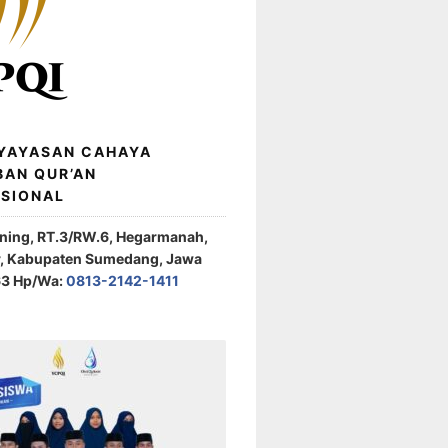
 YAYASAN CAHAYA
BAN QUR’AN
ASIONAL
ening, RT.3/RW.6, Hegarmanah,
r, Kabupaten Sumedang, Jawa
63 Hp/Wa:
0813-2142-1411