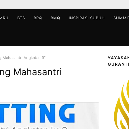
MRU
BTS
BRQ
BMQ
INSPIRASI SUBUH
SUMMI
ng Mahasantri Angkatan 9”
YAYASA
QURAN 
ing Mahasantri