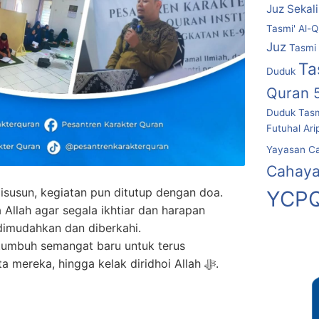
Juz Sekal
Tasmi' Al-Q
Juz
Tasmi 
Ta
Duduk
Quran 
Duduk
Tasm
Futuhal Ari
Yayasan C
Cahaya
susun, kegiatan pun ditutup dengan doa.
YCPQ
llah agar segala ikhtiar dan harapan
dimudahkan dan diberkahi.
 tumbuh semangat baru untuk terus
mengikhtiarkan semua cita-cita mereka, hingga kelak diridhoi Allah ﷻ.