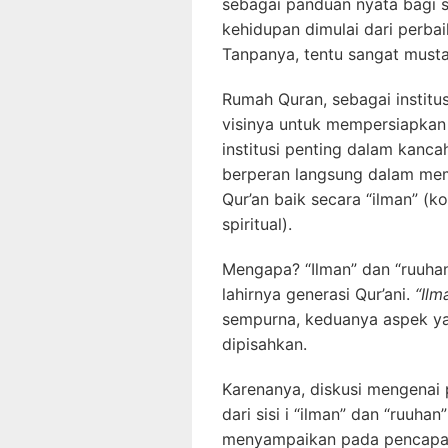
sebagai panduan nyata bagi s
kehidupan dimulai dari perbai
Tanpanya, tentu sangat musta
Rumah Quran, sebagai institu
visinya untuk mempersiapkan l
institusi penting dalam kanc
berperan langsung dalam me
Qur’an baik secara “ilman” (ko
spiritual).
Mengapa? “Ilman” dan “ruuha
lahirnya generasi Qur’ani.
“Ilm
sempurna, keduanya aspek yan
dipisahkan.
Karenanya, diskusi mengenai 
dari sisi i “ilman” dan “ruuha
menyampaikan pada pencapaia