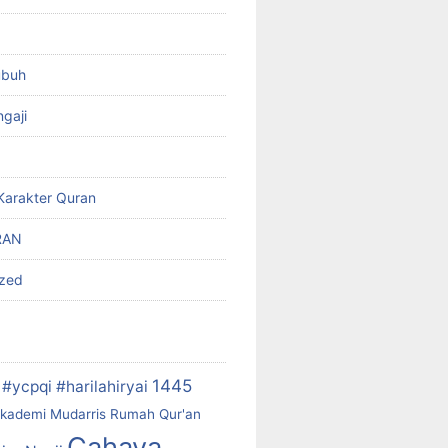
ubuh
gaji
Karakter Quran
RAN
ized
1445
#ycpqi #harilahiryai
kademi Mudarris Rumah Qur'an
Cahaya