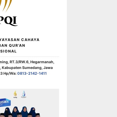
 YAYASAN CAHAYA
BAN QUR’AN
ASIONAL
ening, RT.3/RW.6, Hegarmanah,
r, Kabupaten Sumedang, Jawa
63 Hp/Wa:
0813-2142-1411