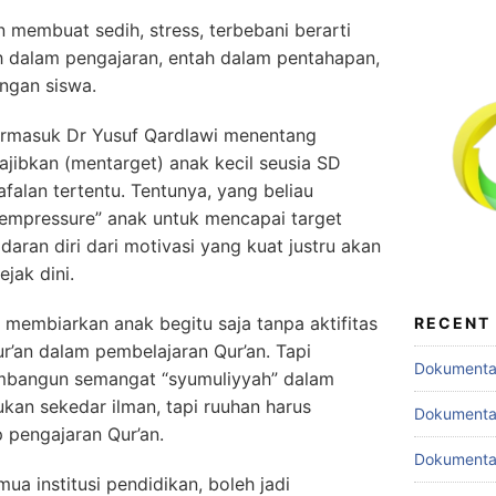
an membuat sedih, stress, terbebani berarti
h dalam pengajaran, entah dalam pentahapan,
engan siswa.
ermasuk Dr Yusuf Qardlawi menentang
ibkan (mentarget) anak kecil seusia SD
falan tertentu. Tentunya, yang beliau
mempressure” anak untuk mencapai target
aran diri dari motivasi yang kuat justru akan
jak dini.
ta membiarkan anak begitu saja tanpa aktifitas
RECENT
ur’an dalam pembelajaran Qur’an. Tapi
Dokumentas
mbangun semangat “syumuliyyah” dalam
ukan sekedar ilman, tapi ruuhan harus
Dokumentas
p pengajaran Qur’an.
Dokumentas
mua institusi pendidikan, boleh jadi