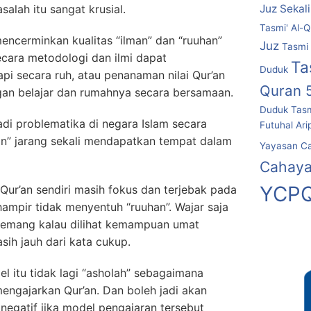
alah itu sangat krusial.
Juz Sekal
Tasmi' Al-Q
mencerminkan kualitas “ilman” dan “ruuhan”
Juz
Tasmi 
cara metodologi dan ilmi dapat
Ta
Duduk
pi secara ruh, atau penanaman nilai Qur’an
Quran 
gan belajar dan rumahnya secara bersamaan.
Duduk
Tasm
di problematika di negara Islam secara
Futuhal Ari
an” jarang sekali mendapatkan tempat dalam
Yayasan C
Cahaya
YCPQ
ur’an sendiri masih fokus dan terjebak pada
hampir tidak menyentuh “ruuhan”. Wajar saja
 memang kalau dilihat kemampuan umat
sih jauh dari kata cukup.
l itu tidak lagi “asholah” sebagaimana
mengajarkan Qur’an. Dan boleh jadi akan
negatif jika model pengajaran tersebut