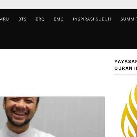
MRU
BTS
BRQ
BMQ
INSPIRASI SUBUH
SUMMI
YAYASA
QURAN 