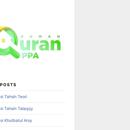
 POSTS
i Tahsin Teori
i Tahsin Talaqqy
i Khutbatul Arsy