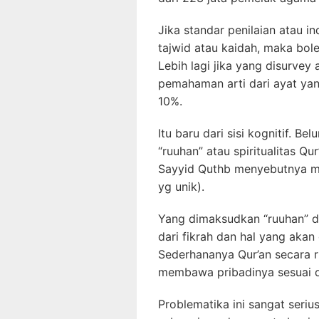
Jika standar penilaian atau 
tajwid atau kaidah, maka bol
Lebih lagi jika yang disurv
pemahaman arti dari ayat ya
10%.
Itu baru dari sisi kognitif. Bel
“ruuhan” atau spiritualitas Qu
Sayyid Quthb menyebutnya
yg unik).
Yang dimaksudkan “ruuhan” disi
dari fikrah dan hal yang aka
Sederhananya Qur’an secara 
membawa pribadinya sesuai d
Problematika ini sangat seriu