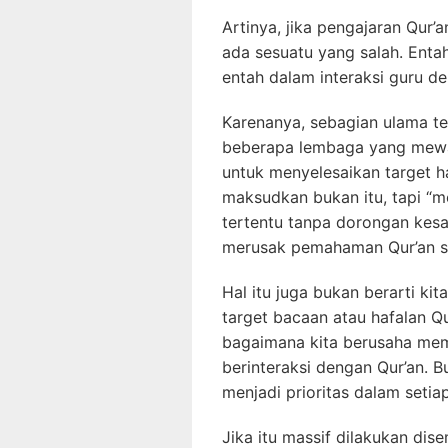
Artinya, jika pengajaran Qur’
ada sesuatu yang salah. Enta
entah dalam interaksi guru d
Karenanya, sebagian ulama t
beberapa lembaga yang mewaj
untuk menyelesaikan target ha
maksudkan bukan itu, tapi “
tertentu tanpa dorongan kesad
merusak pemahaman Qur’an se
Hal itu juga bukan berarti ki
target bacaan atau hafalan Q
bagaimana kita berusaha me
berinteraksi dengan Qur’an. B
menjadi prioritas dalam setia
Jika itu massif dilakukan dise