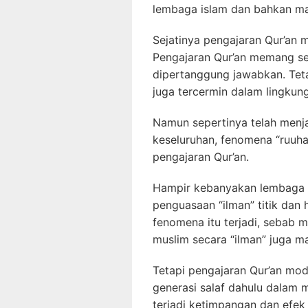
lembaga islam dan bahkan mas
Sejatinya pengajaran Qur’an 
Pengajaran Qur’an memang se
dipertanggung jawabkan. Teta
juga tercermin dalam lingkun
Namun sepertinya telah menja
keseluruhan, fenomena “ruuh
pengajaran Qur’an.
Hampir kebanyakan lembaga Q
penguasaan “ilman” titik dan 
fenomena itu terjadi, sebab
muslim secara “ilman” juga ma
Tetapi pengajaran Qur’an mode
generasi salaf dahulu dalam 
terjadi ketimpangan dan efek 