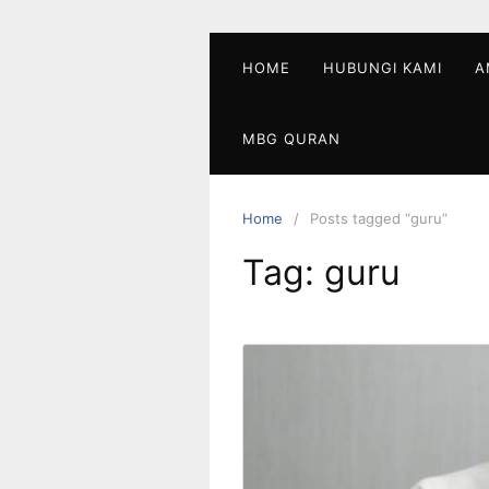
Skip
to
content
HOME
HUBUNGI KAMI
A
MBG QURAN
Home
Posts tagged “guru”
Tag:
guru