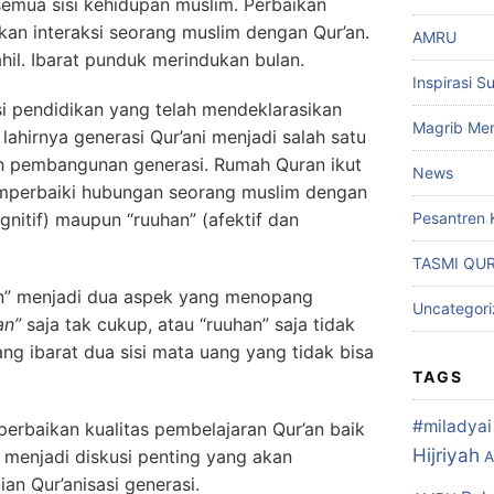
emua sisi kehidupan muslim. Perbaikan
kan interaksi seorang muslim dengan Qur’an.
AMRU
hil. Ibarat punduk merindukan bulan.
Inspirasi S
si pendidikan yang telah mendeklarasikan
Magrib Men
ahirnya generasi Qur’ani menjadi salah satu
ah pembangunan generasi. Rumah Quran ikut
News
mperbaiki hubungan seorang muslim dengan
gnitif) maupun “ruuhan” (afektif dan
Pesantren 
TASMI QU
n” menjadi dua aspek yang menopang
Uncategor
an”
saja tak cukup, atau “ruuhan” saja tidak
g ibarat dua sisi mata uang yang tidak bisa
TAGS
#miladyai 
perbaikan kualitas pembelajaran Qur’an baik
Hijriyah
n” menjadi diskusi penting yang akan
A
n Qur’anisasi generasi.