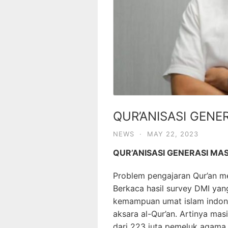
QUR’ANISASI GENE
NEWS
·
MAY 22, 2023
QUR’ANISASI GENERASI MA
Problem pengajaran Qur’an 
Berkaca hasil survey DMI yan
kemampuan umat islam indon
aksara al-Qur’an. Artinya mas
dari 223 juta pemeluk agama 