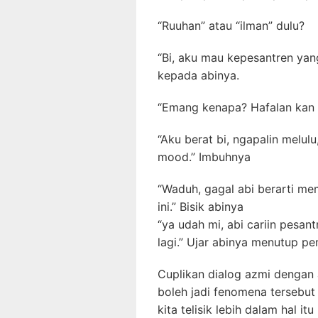
“Ruuhan” atau “ilman” dulu?
“Bi, aku mau kepesantren yan
kepada abinya.
“Emang kenapa? Hafalan kan b
“Aku berat bi, ngapalin melul
mood.” Imbuhnya
“Waduh, gagal abi berarti m
ini.” Bisik abinya
“ya udah mi, abi cariin pesa
lagi.” Ujar abinya menutup p
Cuplikan dialog azmi dengan 
boleh jadi fenomena tersebut k
kita telisik lebih dalam hal i