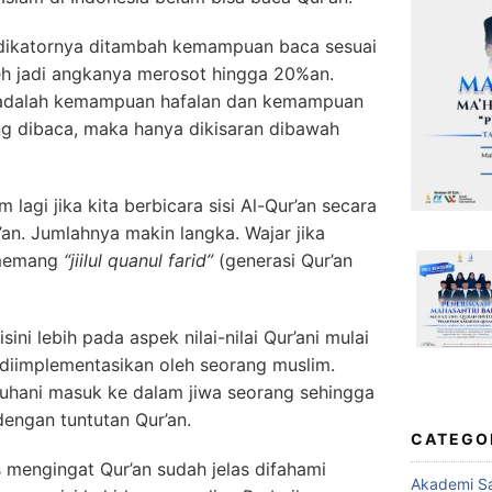
indikatornya ditambah kemampuan baca sesuai
eh jadi angkanya merosot hingga 20%an.
ey adalah kemampuan hafalan dan kemampuan
ng dibaca, maka hanya dikisaran dibawah
um lagi jika kita berbicara sisi Al-Qur’an secara
r’an. Jumlahnya makin langka. Wajar jika
 memang
“jiilul quanul farid”
(generasi Qur’an
ni lebih pada aspek nilai-nilai Qur’ani mulai
n diimplementasikan oleh seorang muslim.
ruhani masuk ke dalam jiwa seorang sehingga
engan tuntutan Qur’an.
CATEGO
s mengingat Qur’an sudah jelas difahami
Akademi Sa