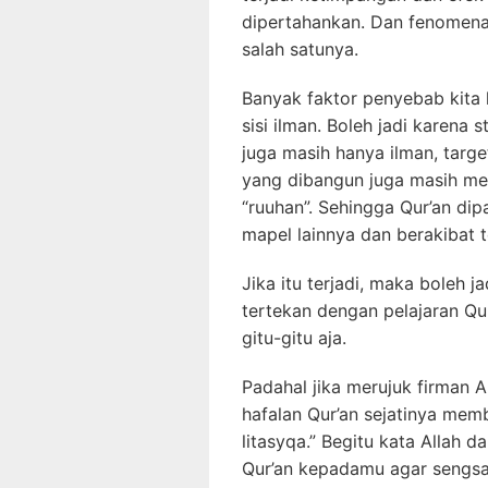
dipertahankan. Dan fenomena
salah satunya.
Banyak faktor penyebab kita 
sisi ilman. Boleh jadi karena
juga masih hanya ilman, targe
yang dibangun juga masih meni
“ruuhan”. Sehingga Qur’an d
mapel lainnya dan berakibat t
Jika itu terjadi, maka boleh 
tertekan dengan pelajaran Qur’
gitu-gitu aja.
Padahal jika merujuk firman 
hafalan Qur’an sejatinya mem
litasyqa.” Begitu kata Allah 
Qur’an kepadamu agar sengsa