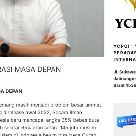
YCPQI :
PERADA
INTERN
RASI MASA DEPAN
Jl. Sukaw
Jatinango
Barat 453
SA DEPAN
memang masih menjadi problem besar ummat.
g direlease awal 2022, Secara ilman
esia baru mencapai angka 35% bebas buta
ih sekitar 65% atau setara 145 juta muslim
Islam di Indonesia belum bisa baca Qur’an.