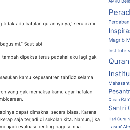
Bela
AMRU
Pera
Perdaban
g tidak ada hafalan qurannya ya,” seru azmi
Inspir
Magrib M
agus mi.” Saut abi
Institute
M
u, tambah dipaksa terus padahal aku lagi gak
Quran
Instit
emasukan kamu kepesantren tahfidz selama
Mahasantr
Pesant
ntren yang gak memaksa kamu agar hafalan
embicaraan.
Ram
Quran
Santri
abinya dapat dimaknai secara biasa. Karena
erap saja terjadi di sekolah kita. Namun, jika
Hari Guru N
tu menjadi evaluasi penting bagi semua
Tasmi' Al