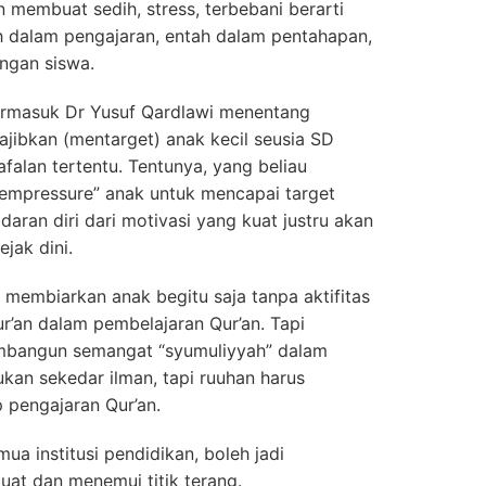
an membuat sedih, stress, terbebani berarti
h dalam pengajaran, entah dalam pentahapan,
engan siswa.
ermasuk Dr Yusuf Qardlawi menentang
ibkan (mentarget) anak kecil seusia SD
falan tertentu. Tentunya, yang beliau
mempressure” anak untuk mencapai target
aran diri dari motivasi yang kuat justru akan
jak dini.
ta membiarkan anak begitu saja tanpa aktifitas
ur’an dalam pembelajaran Qur’an. Tapi
mbangun semangat “syumuliyyah” dalam
ukan sekedar ilman, tapi ruuhan harus
p pengajaran Qur’an.
mua institusi pendidikan, boleh jadi
kuat dan menemui titik terang.