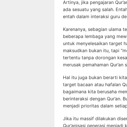
Artinya, jika pengajaran Qur’
ada sesuatu yang salah. Enta
entah dalam interaksi guru d
Karenanya, sebagian ulama t
beberapa lembaga yang mewaj
untuk menyelesaikan target ha
maksudkan bukan itu, tapi “
tertentu tanpa dorongan kesad
merusak pemahaman Qur’an se
Hal itu juga bukan berarti ki
target bacaan atau hafalan Q
bagaimana kita berusaha me
berinteraksi dengan Qur’an. B
menjadi prioritas dalam setia
Jika itu massif dilakukan dise
Qur’anisasi generasi menjadi 