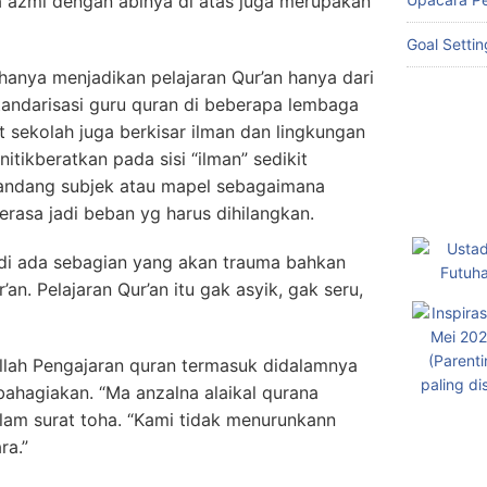
 azmi dengan abinya di atas juga merupakan
Goal Setti
hanya menjadikan pelajaran Qur’an hanya dari
 standarisasi guru quran di beberapa lembaga
t sekolah juga berkisar ilman dan lingkungan
tikberatkan pada sisi “ilman” sedikit
ipandang subjek atau mapel sebagaimana
erasa jadi beban yg harus dihilangkan.
jadi ada sebagian yang akan trauma bahkan
an. Pelajaran Qur’an itu gak asyik, gak seru,
Allah Pengajaran quran termasuk didalamnya
bahagiakan. “Ma anzalna alaikal qurana
dalam surat toha. “Kami tidak menurunkann
ra.”