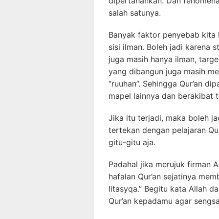
dipertahankan. Dan fenomena
salah satunya.
Banyak faktor penyebab kita 
sisi ilman. Boleh jadi karena
juga masih hanya ilman, targe
yang dibangun juga masih meni
“ruuhan”. Sehingga Qur’an d
mapel lainnya dan berakibat t
Jika itu terjadi, maka boleh 
tertekan dengan pelajaran Qur’
gitu-gitu aja.
Padahal jika merujuk firman 
hafalan Qur’an sejatinya mem
litasyqa.” Begitu kata Allah 
Qur’an kepadamu agar sengsa