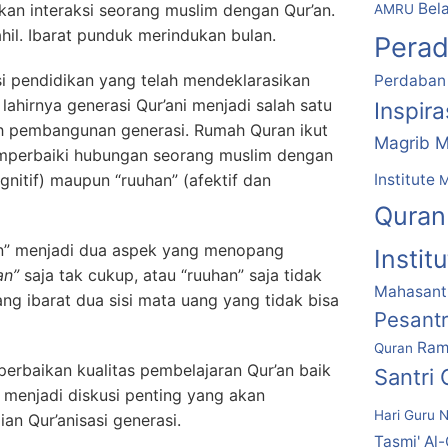
Bela
kan interaksi seorang muslim dengan Qur’an.
AMRU
hil. Ibarat punduk merindukan bulan.
Pera
si pendidikan yang telah mendeklarasikan
Perdaban
ahirnya generasi Qur’ani menjadi salah satu
Inspir
ah pembangunan generasi. Rumah Quran ikut
Magrib M
mperbaiki hubungan seorang muslim dengan
Institute
gnitif) maupun “ruuhan” (afektif dan
M
Quran
n” menjadi dua aspek yang menopang
Instit
an”
saja tak cukup, atau “ruuhan” saja tidak
Mahasantr
g ibarat dua sisi mata uang yang tidak bisa
Pesant
Ram
Quran
perbaikan kualitas pembelajaran Qur’an baik
Santri
n” menjadi diskusi penting yang akan
Hari Guru N
n Qur’anisasi generasi.
Tasmi' Al