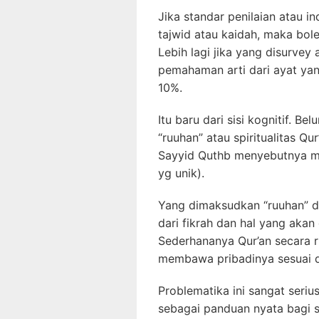
Jika standar penilaian atau 
tajwid atau kaidah, maka bol
Lebih lagi jika yang disurv
pemahaman arti dari ayat ya
10%.
Itu baru dari sisi kognitif. Bel
“ruuhan” atau spiritualitas Qu
Sayyid Quthb menyebutnya
yg unik).
Yang dimaksudkan “ruuhan” disi
dari fikrah dan hal yang aka
Sederhananya Qur’an secara 
membawa pribadinya sesuai d
Problematika ini sangat seriu
sebagai panduan nyata bagi s