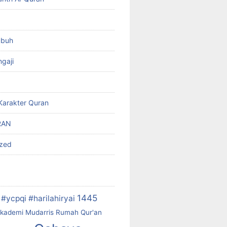
ubuh
gaji
Karakter Quran
RAN
ized
1445
#ycpqi #harilahiryai
kademi Mudarris Rumah Qur'an