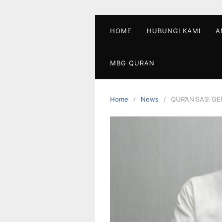
Skip
to
content
HOME
HUBUNGI KAMI
A
MBG QURAN
Home
News
QUR’ANISASI G