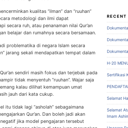
mencerminkan kualitas “ilman” dan “ruuhan”
RECENT
cara metodologi dan ilmi dapat
pi secara ruh, atau penanaman nilai Qur’an
Dokumentas
gan belajar dan rumahnya secara bersamaan.
Dokumentas
di problematika di negara Islam secara
Dokumentas
an” jarang sekali mendapatkan tempat dalam
H-20 MEN
ur’an sendiri masih fokus dan terjebak pada
Sertifikas
hampir tidak menyentuh “ruuhan”. Wajar saja
PENDAFTAR
 memang kalau dilihat kemampuan umat
sih jauh dari kata cukup.
Selamat Ha
l itu tidak lagi “asholah” sebagaimana
Selamat At
mengajarkan Qur’an. Dan boleh jadi akan
Imam Ashi
negatif jika model pengajaran tersebut
Upacara P