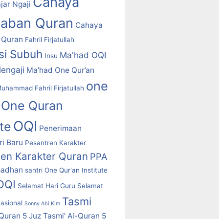
Cahaya
jar Ngaji
daban Quran
Cahaya
 Quran
Fahril Firjatullah
asi Subuh
Ma'had OQI
Insu
engaji
Ma’had One Qur’an
one
uhammad Fahril Firjatullah
One Quran
OQI
ute
Penerimaan
i Baru
Pesantren Karakter
ren Karakter Quran
PPA
adhan
santri One Qur'an Institute
 OQI
Selamat Hari Guru
Selamat
Tasmi
asional
Sonny Abi Kim
-Quran 5 Juz
Tasmi' Al-Quran 5