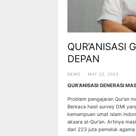
QUR’ANISASI 
DEPAN
NEWS
·
MAY 22, 2023
QUR’ANISASI GENERASI MA
Problem pengajaran Qur’an 
Berkaca hasil survey DMI yan
kemampuan umat islam indon
aksara al-Qur’an. Artinya mas
dari 223 juta pemeluk agama 