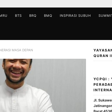
MRU
BTS
BRQ
BMQ
INSPIRASI SUBUH
SUMMI
ENERASI MASA DEPAN
YAYASA
QURAN 
YCPQI :
PERADA
INTERN
Jl. Sukaw
Jatinango
Barat 453