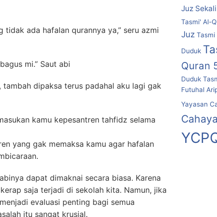
Juz Sekal
Tasmi' Al-Q
g tidak ada hafalan qurannya ya,” seru azmi
Juz
Tasmi 
Ta
Duduk
agus mi.” Saut abi
Quran 
Duduk
Tasm
u, tambah dipaksa terus padahal aku lagi gak
Futuhal Ari
Yayasan C
Cahaya
emasukan kamu kepesantren tahfidz selama
YCPQ
ntren yang gak memaksa kamu agar hafalan
embicaraan.
abinya dapat dimaknai secara biasa. Karena
erap saja terjadi di sekolah kita. Namun, jika
tu menjadi evaluasi penting bagi semua
alah itu sangat krusial.