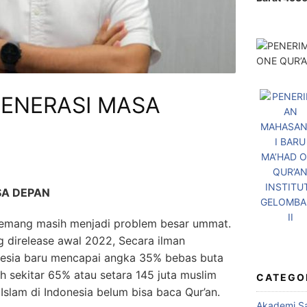
GENERASI MASA
SA DEPAN
memang masih menjadi problem besar ummat.
g direlease awal 2022, Secara ilman
esia baru mencapai angka 35% bebas buta
ih sekitar 65% atau setara 145 juta muslim
CATEGO
Islam di Indonesia belum bisa baca Qur’an.
Akademi Sa