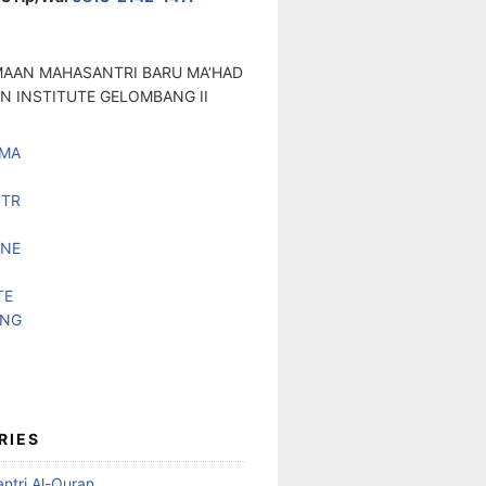
RIES
ntri Al-Quran