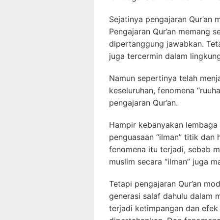
Sejatinya pengajaran Qur’an 
Pengajaran Qur’an memang se
dipertanggung jawabkan. Teta
juga tercermin dalam lingkun
Namun sepertinya telah menja
keseluruhan, fenomena “ruuh
pengajaran Qur’an.
Hampir kebanyakan lembaga Q
penguasaan “ilman” titik dan 
fenomena itu terjadi, sebab
muslim secara “ilman” juga ma
Tetapi pengajaran Qur’an mode
generasi salaf dahulu dalam 
terjadi ketimpangan dan efek 