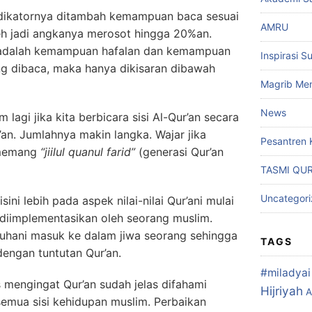
indikatornya ditambah kemampuan baca sesuai
AMRU
eh jadi angkanya merosot hingga 20%an.
ey adalah kemampuan hafalan dan kemampuan
Inspirasi S
ng dibaca, maka hanya dikisaran dibawah
Magrib Men
News
um lagi jika kita berbicara sisi Al-Qur’an secara
r’an. Jumlahnya makin langka. Wajar jika
Pesantren 
 memang
“jiilul quanul farid”
(generasi Qur’an
TASMI QU
Uncategor
ni lebih pada aspek nilai-nilai Qur’ani mulai
n diimplementasikan oleh seorang muslim.
ruhani masuk ke dalam jiwa seorang sehingga
TAGS
engan tuntutan Qur’an.
#miladyai 
s mengingat Qur’an sudah jelas difahami
Hijriyah
A
emua sisi kehidupan muslim. Perbaikan