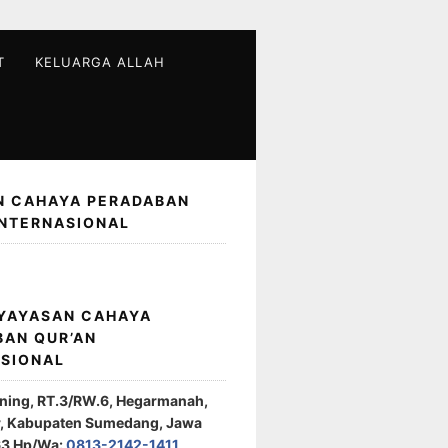
T
KELUARGA ALLAH
N CAHAYA PERADABAN
INTERNASIONAL
 YAYASAN CAHAYA
BAN QUR’AN
ASIONAL
ening, RT.3/RW.6, Hegarmanah,
r, Kabupaten Sumedang, Jawa
63 Hp/Wa:
0813-2142-1411