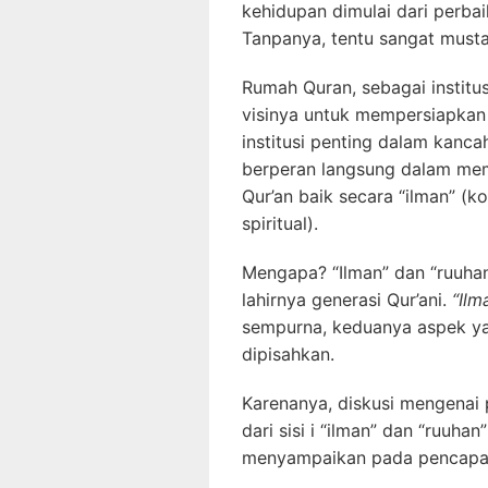
kehidupan dimulai dari perbai
Tanpanya, tentu sangat musta
Rumah Quran, sebagai institu
visinya untuk mempersiapkan l
institusi penting dalam kanc
berperan langsung dalam me
Qur’an baik secara “ilman” (ko
spiritual).
Mengapa? “Ilman” dan “ruuha
lahirnya generasi Qur’ani.
“Ilm
sempurna, keduanya aspek yan
dipisahkan.
Karenanya, diskusi mengenai 
dari sisi i “ilman” dan “ruuha
menyampaikan pada pencapaia