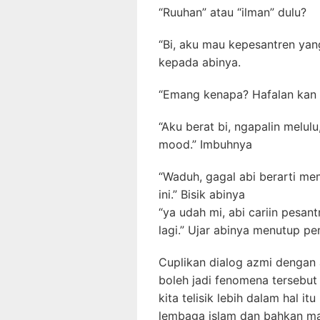
“Ruuhan” atau “ilman” dulu?
“Bi, aku mau kepesantren yan
kepada abinya.
“Emang kenapa? Hafalan kan b
“Aku berat bi, ngapalin melul
mood.” Imbuhnya
“Waduh, gagal abi berarti m
ini.” Bisik abinya
“ya udah mi, abi cariin pesa
lagi.” Ujar abinya menutup p
Cuplikan dialog azmi dengan 
boleh jadi fenomena tersebut k
kita telisik lebih dalam hal i
lembaga islam dan bahkan mas