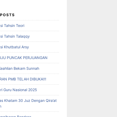
 POSTS
i Tahsin Teori
i Tahsin Talaqqy
i Khutbatul Arsy
UJU PUNCAK PERJUANGAN
i Keahlian Bekam Sunnah
AN PMB TELAH DIBUKA!!!
ri Guru Nasional 2025
as Khatam 30 Juz Dengan Qira’at
m
engibaran Bendera