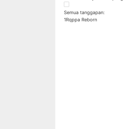
Semua tanggapan:
1
Rqppa Reborn