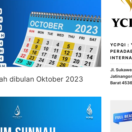
YCPQI :
PERADA
INTERN
Jl. Sukaw
Jatinango
ah dibulan Oktober 2023
Barat 453