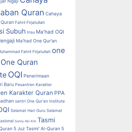
jar Ngaji
daban Quran
Cahaya
 Quran
Fahril Firjatullah
asi Subuh
Ma'had OQI
Insu
engaji
Ma’had One Qur’an
one
uhammad Fahril Firjatullah
One Quran
OQI
ute
Penerimaan
i Baru
Pesantren Karakter
ren Karakter Quran
PPA
adhan
santri One Qur'an Institute
 OQI
Selamat Hari Guru
Selamat
Tasmi
asional
Sonny Abi Kim
-Quran 5 Juz
Tasmi' Al-Quran 5