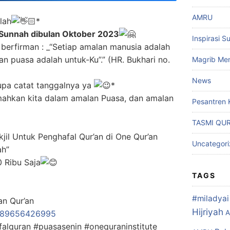
AMRU
lah
*
Sunnah dibulan Oktober 2023
Inspirasi S
berfirman : _“Setiap amalan manusia adalah
n puasa adalah untuk-Ku”.” (HR. Bukhari no.
Magrib Men
News
 lupa catat tanggalnya ya
*
ahkan kita dalam amalan Puasa, dan amalan
Pesantren 
TASMI QU
jil Untuk Penghafal Qur’an di One Qur’an
Uncategor
ah”
0 Ribu Saja
TAGS
#miladyai 
n Qur’an
Hijriyah
289656426995
A
falquran #puasasenin #onequraninstitute