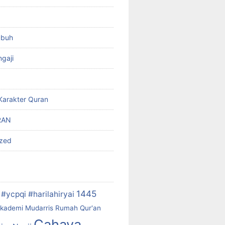
ubuh
gaji
Karakter Quran
RAN
ized
1445
#ycpqi #harilahiryai
kademi Mudarris Rumah Qur'an
Cahaya