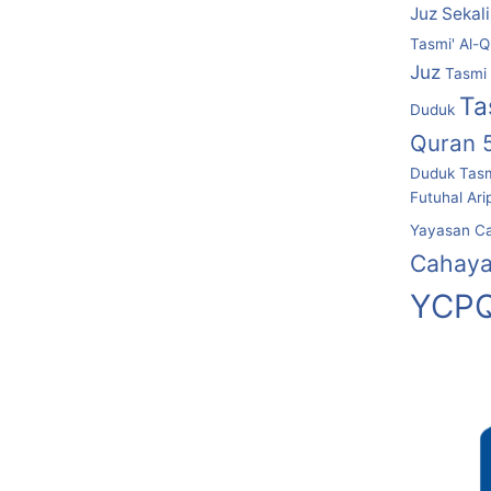
Juz Sekal
Tasmi' Al-Q
Juz
Tasmi 
Ta
Duduk
Quran 
Duduk
Tasm
Futuhal Ari
Yayasan C
Cahaya
YCPQ