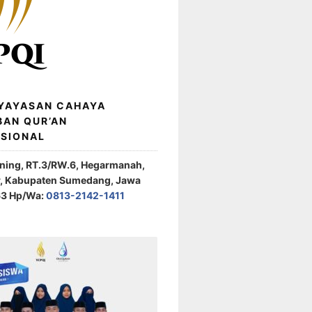
 YAYASAN CAHAYA
BAN QUR’AN
ASIONAL
ening, RT.3/RW.6, Hegarmanah,
r, Kabupaten Sumedang, Jawa
63 Hp/Wa:
0813-2142-1411