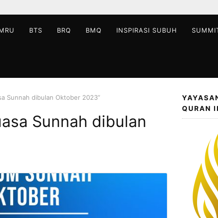
MRU
BTS
BRQ
BMQ
INSPIRASI SUBUH
SUMMI
sa Sunnah dibulan Oktober 2023”
YAYASA
QURAN 
asa Sunnah dibulan