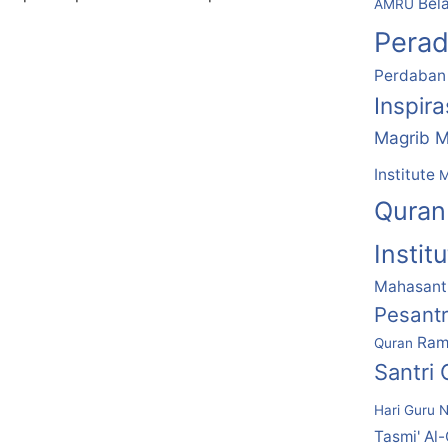
Bela
AMRU
Pera
Perdaban
Inspir
Magrib M
Institute
M
Quran
Instit
Mahasantr
Pesant
Ram
Quran
Santri
Hari Guru N
Tasmi' Al