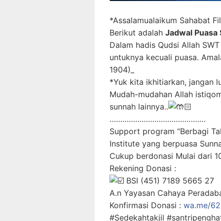
*Assalamualaikum Sahabat Fil
Berikut adalah
Jadwal Puasa 
Dalam hadis Qudsi Allah SWT 
untuknya kecuali puasa. Amala
1904)_
*Yuk kita ikhitiarkan, jangan
Mudah-mudahan Allah istiqom
sunnah lainnya..
………………………………………
Support program “Berbagi Tak
Institute yang berpuasa Sunn
Cukup berdonasi Mulai dari 1
Rekening Donasi :
BSI (451) 7189 5665 27
A.n Yayasan Cahaya Peradaba
Konfirmasi Donasi :
wa.me/6
#Sedekahtakjil #santripengha