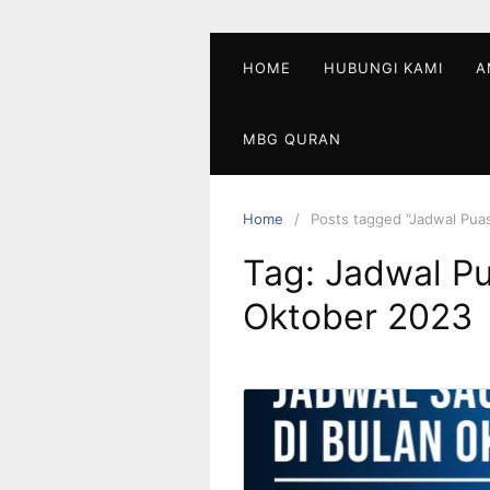
Skip
to
content
HOME
HUBUNGI KAMI
A
MBG QURAN
Home
Posts tagged “Jadwal Pua
Tag:
Jadwal Pu
Oktober 2023