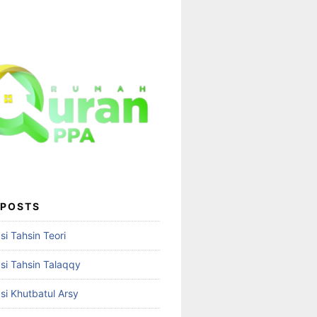
 POSTS
i Tahsin Teori
i Tahsin Talaqqy
i Khutbatul Arsy