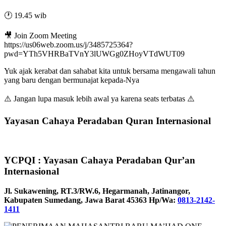
🕐 19.45 wib
🎥 Join Zoom Meeting
https://us06web.zoom.us/j/3485725364?
pwd=YTh5VHRBaTVnY3lUWGg0ZHoyVTdWUT09
Yuk ajak kerabat dan sahabat kita untuk bersama mengawali tahun
yang baru dengan bermunajat kepada-Nya
⚠️ Jangan lupa masuk lebih awal ya karena seats terbatas ⚠️
Yayasan Cahaya Peradaban Quran Internasional
YCPQI : Yayasan Cahaya Peradaban Qur’an
Internasional
Jl. Sukawening, RT.3/RW.6, Hegarmanah, Jatinangor,
Kabupaten Sumedang, Jawa Barat 45363 Hp/Wa:
0813-2142-
1411