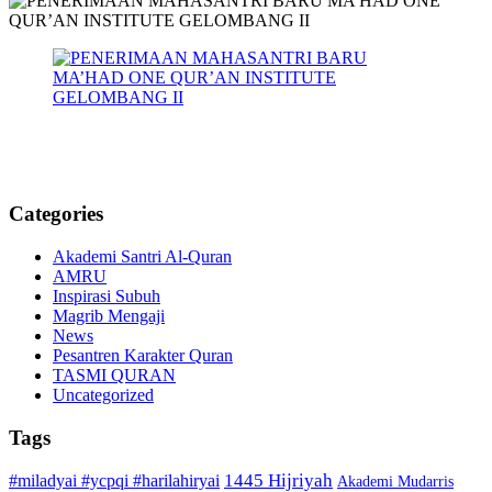
Categories
Akademi Santri Al-Quran
AMRU
Inspirasi Subuh
Magrib Mengaji
News
Pesantren Karakter Quran
TASMI QURAN
Uncategorized
Tags
1445 Hijriyah
#miladyai #ycpqi #harilahiryai
Akademi Mudarris