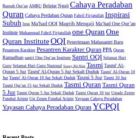
Cahaya Peradaban
Belajar Ngaji
Rumah Qur'an
AMRU
Quran
Inspirasi
Cahaya Perdaban Quran
Fahril Firjatullah
Subuh
Ma'had OQI
Magrib Mengaji
Ma’had One Qur’an
Insu
one Quran
One
Institute
Muhammad Fahril Firjatullah
OQI
Quran Institute
Penerimaan Mahasantri Baru
Pesantren Karakter Quran
PPA
Pesantren Karakter
Quran
Santri OQI
Ramadhan
santri One Qur'an Institute
Selamat Hari
Tasmi
Tasmi' Al-
Guru
Selamat Hari Guru Nasional
Sonny Abi Kim
Quran 5 Juz
Tasmi' Al-Quran 5 Juz Sekali Duduk
Tasmi' Al-Quran 10
Tasmi 5 Juz
Juz
Tasmi' Al-Quran 10 Juz Sekali Duduk
Tasmi 10 Juz
Tasmi Quran
Tasmi Quran
Tasmi Qur'an 15 juz Sekali Duduk
5 Juz
Tasmi Quran 5 Juz Sekali Duduk
Tasmi Quran 10 juz
Ustadz Zezen
Futuhal Aripin
Ust Zezen Futuhal Aripin
Yayasan Cahaya Peradaban
YCPQI
Yayasan Cahaya Peradaban Quran
Recent Posts