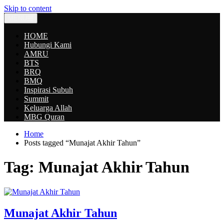
Skip to content
MENU
HOME
Hubungi Kami
AMRU
BTS
BRQ
BMQ
Inspirasi Subuh
Summit
Keluarga Allah
MBG Quran
Home
Posts tagged “Munajat Akhir Tahun”
Tag:
Munajat Akhir Tahun
Munajat Akhir Tahun