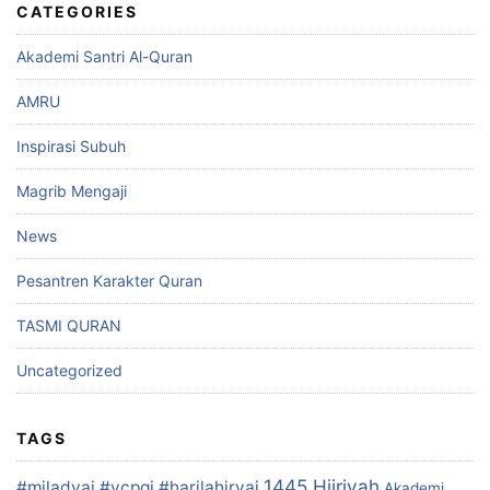
CATEGORIES
Akademi Santri Al-Quran
AMRU
Inspirasi Subuh
Magrib Mengaji
News
Pesantren Karakter Quran
TASMI QURAN
Uncategorized
TAGS
1445 Hijriyah
#miladyai #ycpqi #harilahiryai
Akademi