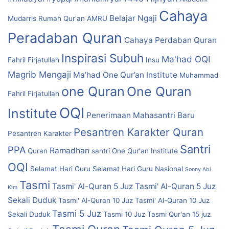
Cahaya
Belajar Ngaji
Mudarris Rumah Qur'an
AMRU
Peradaban Quran
Cahaya Perdaban Quran
Inspirasi Subuh
Ma'had OQI
Fahril Firjatullah
Insu
Magrib Mengaji
Ma’had One Qur’an Institute
Muhammad
one Quran
One Quran
Fahril Firjatullah
OQI
Institute
Penerimaan Mahasantri Baru
Pesantren Karakter Quran
Pesantren Karakter
Santri
PPA
Ramadhan
Quran
santri One Qur'an Institute
OQI
Selamat Hari Guru
Selamat Hari Guru Nasional
Sonny Abi
Tasmi
Tasmi' Al-Quran 5 Juz
Tasmi' Al-Quran 5 Juz
Kim
Sekali Duduk
Tasmi' Al-Quran 10 Juz
Tasmi' Al-Quran 10 Juz
Tasmi 5 Juz
Sekali Duduk
Tasmi 10 Juz
Tasmi Qur'an 15 juz