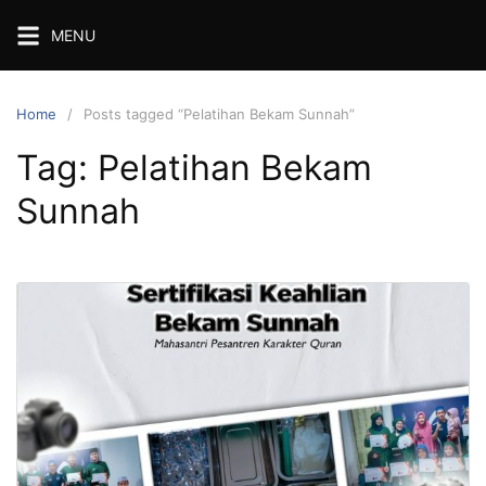
Skip
MENU
to
content
Home
Posts tagged “Pelatihan Bekam Sunnah”
Tag:
Pelatihan Bekam
Sunnah