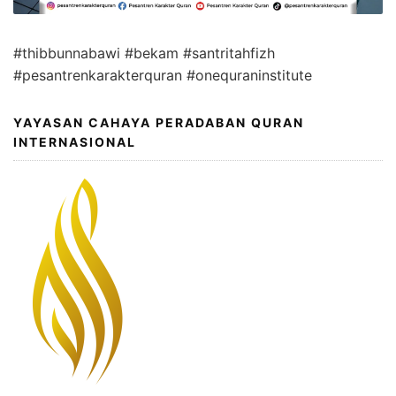
#thibbunnabawi
#bekam
#santritahfizh
#pesantrenkarakterquran
#onequraninstitute
YAYASAN CAHAYA PERADABAN QURAN
INTERNASIONAL