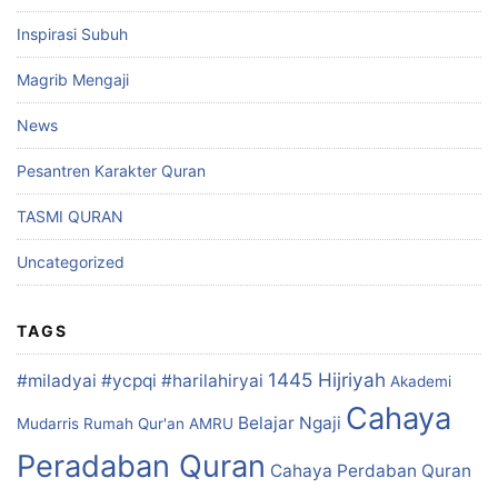
Inspirasi Subuh
Magrib Mengaji
News
Pesantren Karakter Quran
TASMI QURAN
Uncategorized
TAGS
1445 Hijriyah
#miladyai #ycpqi #harilahiryai
Akademi
Cahaya
Belajar Ngaji
Mudarris Rumah Qur'an
AMRU
Peradaban Quran
Cahaya Perdaban Quran