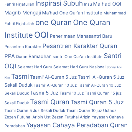
Inspirasi Subuh
Ma'had OQI
Fahril Firjatullah
Insu
Magrib Mengaji
Ma’had One Qur’an Institute
Muhammad
one Quran
One Quran
Fahril Firjatullah
OQI
Institute
Penerimaan Mahasantri Baru
Pesantren Karakter Quran
Pesantren Karakter
Santri
PPA
Ramadhan
Quran
santri One Qur'an Institute
OQI
Selamat Hari Guru
Selamat Hari Guru Nasional
Sonny Abi
Tasmi
Tasmi' Al-Quran 5 Juz
Tasmi' Al-Quran 5 Juz
Kim
Sekali Duduk
Tasmi' Al-Quran 10 Juz
Tasmi' Al-Quran 10 Juz
Tasmi 5 Juz
Sekali Duduk
Tasmi 10 Juz
Tasmi Qur'an 15 juz
Tasmi Quran
Tasmi Quran 5 Juz
Sekali Duduk
Tasmi Quran 5 Juz Sekali Duduk
Tasmi Quran 10 juz
Ustadz
Zezen Futuhal Aripin
Ust Zezen Futuhal Aripin
Yayasan Cahaya
Yayasan Cahaya Peradaban Quran
Peradaban