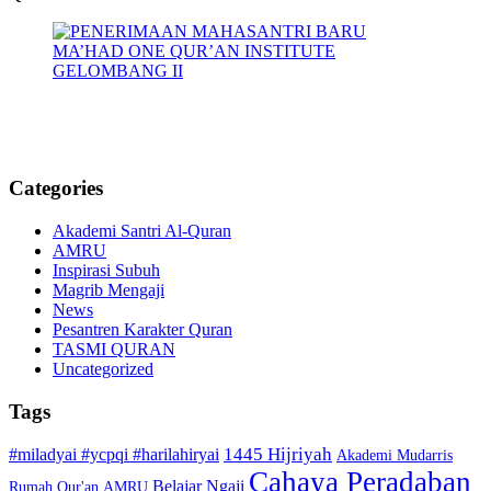
Categories
Akademi Santri Al-Quran
AMRU
Inspirasi Subuh
Magrib Mengaji
News
Pesantren Karakter Quran
TASMI QURAN
Uncategorized
Tags
1445 Hijriyah
#miladyai #ycpqi #harilahiryai
Akademi Mudarris
Cahaya Peradaban
Belajar Ngaji
Rumah Qur'an
AMRU