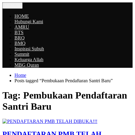
Skip
MENU
to
content
HOME
Hubungi Kami
AMRU
BTS
BRQ
BMQ
Inspirasi Subuh
Summit
Keluarga Allah
MBG Quran
Home
Posts tagged “Pembukaan Pendaftaran Santri Baru”
Tag:
Pembukaan Pendaftaran
Santri Baru
PENDAFTARAN PMB TELAH