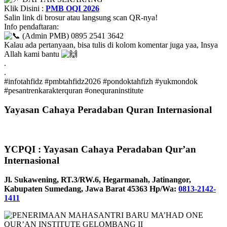
Klik Disini :
PMB OQI 2026
Salin link di brosur atau langsung scan QR-nya!
Info pendaftaran:
(Admin PMB) 0895 2541 3642
Kalau ada pertanyaan, bisa tulis di kolom komentar juga yaa, Insya
Allah kami bantu
.
.
#infotahfidz
#pmbtahfidz2026
#pondoktahfizh
#yukmondok
#pesantrenkarakterquran
#onequraninstitute
Yayasan Cahaya Peradaban Quran Internasional
YCPQI : Yayasan Cahaya Peradaban Qur’an
Internasional
Jl. Sukawening, RT.3/RW.6, Hegarmanah, Jatinangor,
Kabupaten Sumedang, Jawa Barat 45363 Hp/Wa:
0813-2142-
1411