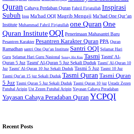
Quran
Inspirasi
Cahaya Perdaban Quran
Fahril Firjatullah
Subuh
Ma'had OQI
Magrib Mengaji
Ma’had One Qur’an
Insu
one Quran
One
Institute
Muhammad Fahril Firjatullah
OQI
Quran Institute
Penerimaan Mahasantri Baru
Pesantren Karakter Quran
PPA
Pesantren Karakter
Quran
Santri OQI
Ramadhan
santri One Qur'an Institute
Selamat Hari
Tasmi
Tasmi' Al-
Guru
Selamat Hari Guru Nasional
Sonny Abi Kim
Quran 5 Juz
Tasmi' Al-Quran 5 Juz Sekali Duduk
Tasmi' Al-Quran 10
Tasmi 5 Juz
Juz
Tasmi' Al-Quran 10 Juz Sekali Duduk
Tasmi 10 Juz
Tasmi Quran
Tasmi Quran
Tasmi Qur'an 15 juz Sekali Duduk
5 Juz
Tasmi Quran 5 Juz Sekali Duduk
Tasmi Quran 10 juz
Ustadz Zezen
Futuhal Aripin
Ust Zezen Futuhal Aripin
Yayasan Cahaya Peradaban
YCPQI
Yayasan Cahaya Peradaban Quran
Recent Posts