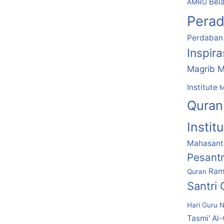
Bela
AMRU
Pera
Perdaban
Inspir
Magrib M
Institute
M
Quran
Instit
Mahasantr
Pesant
Ram
Quran
Santri
Hari Guru N
Tasmi' Al