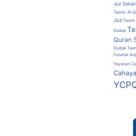
Juz Sekal
Tasmi' Al-Q
Juz
Tasmi 
Ta
Duduk
Quran 
Duduk
Tasm
Futuhal Ari
Yayasan C
Cahaya
YCPQ