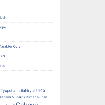
ubuh
gaji
Karakter Quran
RAN
ized
1445
#ycpqi #harilahiryai
kademi Mudarris Rumah Qur'an
Cahaya