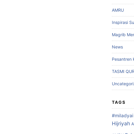
AMRU
Inspirasi S
Magrib Men
News
Pesantren 
TASMI QU
Uncategor
TAGS
#miladyai 
Hijriyah
A