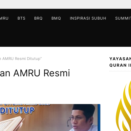
MRU
BTS
BRQ
BMQ
INSPIRASI SUBUH
SUMMI
n AMRU Resmi Ditutup”
YAYASA
QURAN 
ran AMRU Resmi