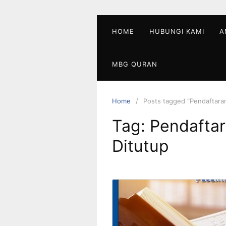
Skip
to
content
HOME
HUBUNGI KAMI
A
MBG QURAN
Home
Posts tagged “Pendaftara
Tag:
Pendafta
Ditutup