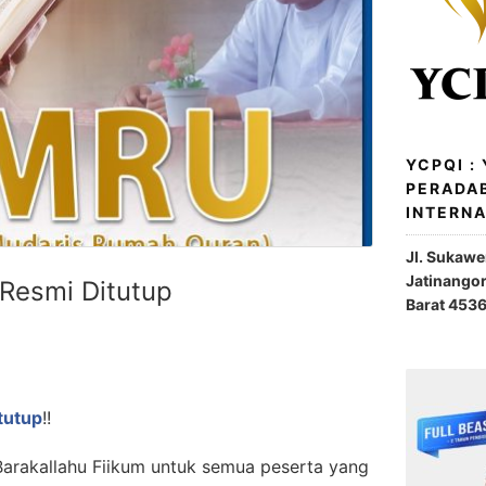
YCPQI :
PERADA
INTERN
Jl. Sukaw
Jatinango
Resmi Ditutup
Barat 453
tutup
!!
arakallahu Fiikum untuk semua peserta yang