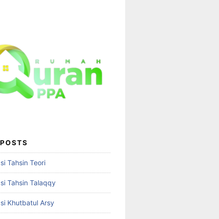
 POSTS
i Tahsin Teori
i Tahsin Talaqqy
i Khutbatul Arsy