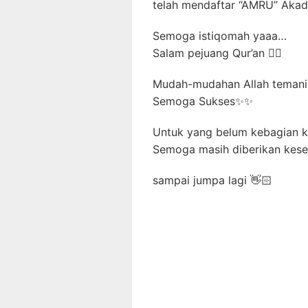
telah mendaftar “AMRU” Akad
Semoga istiqomah yaaa…
Salam pejuang Qur’an ✊🏻
Mudah-mudahan Allah temani 
Semoga Sukses✨✨
Untuk yang belum kebagian ku
Semoga masih diberikan kese
sampai jumpa lagi 👋🏻