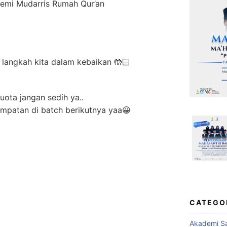
emi Mudarris Rumah Qur’an
langkah kita dalam kebaikan 🤲🏻
ota jangan sedih ya..
mpatan di batch berikutnya yaa😀
CATEGO
Akademi Sa