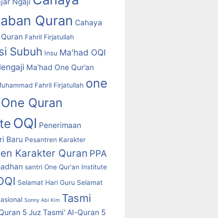
jar Ngaji
daban Quran
Cahaya
 Quran
Fahril Firjatullah
asi Subuh
Ma'had OQI
Insu
engaji
Ma’had One Qur’an
one
uhammad Fahril Firjatullah
One Quran
OQI
ute
Penerimaan
i Baru
Pesantren Karakter
ren Karakter Quran
PPA
adhan
santri One Qur'an Institute
 OQI
Selamat Hari Guru
Selamat
Tasmi
asional
Sonny Abi Kim
-Quran 5 Juz
Tasmi' Al-Quran 5