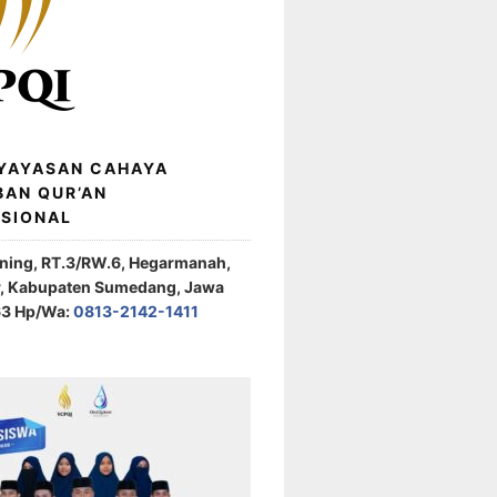
 YAYASAN CAHAYA
BAN QUR’AN
ASIONAL
ening, RT.3/RW.6, Hegarmanah,
r, Kabupaten Sumedang, Jawa
63 Hp/Wa:
0813-2142-1411