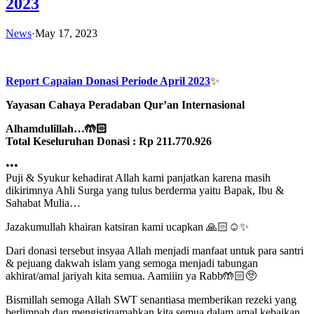
2023
News
·
May 17, 2023
Report Capaian Donasi Periode April 2023
✨
Yayasan Cahaya Peradaban Qur’an Internasional
Alhamdulillah…🤲🏻
Total Keseluruhan Donasi : Rp 211.770.926
•••
Puji & Syukur kehadirat Allah kami panjatkan karena masih
dikirimnya Ahli Surga yang tulus berderma yaitu Bapak, Ibu &
Sahabat Mulia…
Jazakumullah khairan katsiran kami ucapkan 🙏🏻☺️✨
Dari donasi tersebut insyaa Allah menjadi manfaat untuk para santri
& pejuang dakwah islam yang semoga menjadi tabungan
akhirat/amal jariyah kita semua. Aamiiin ya Rabb🤲🏻🥺
Bismillah semoga Allah SWT senantiasa memberikan rezeki yang
berlimpah dan mengistiqamahkan kita semua dalam amal kebaikan.