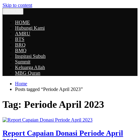
Skip to content
MENU
HOME
Hubungi Kami
AMRU
BTS
BRQ
BMQ
Inspirasi Subuh
Summit
Keluarga Allah
MBG Quran
Home
Posts tagged “Periode April 2023”
Tag:
Periode April 2023
Report Capaian Donasi Periode April