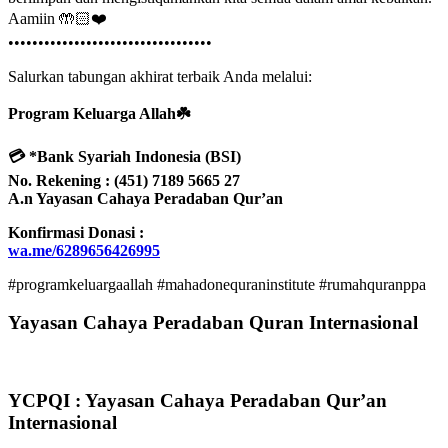
Aamiin 🤲🏻❤️
••••••••••••••••••••••••••••••••••
Salurkan tabungan akhirat terbaik Anda melalui:
Program Keluarga Allah☘️
💳 *Bank Syariah Indonesia (BSI)
No. Rekening : (451) 7189 5665 27
A.n Yayasan Cahaya Peradaban Qur’an
Konfirmasi Donasi :
wa.me/6289656426995
#programkeluargaallah #mahadonequraninstitute #rumahquranppa
Yayasan Cahaya Peradaban Quran Internasional
YCPQI : Yayasan Cahaya Peradaban Qur’an
Internasional