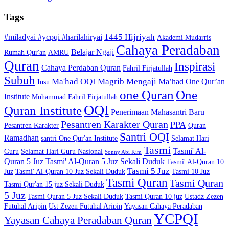
Tags
1445 Hijriyah
#miladyai #ycpqi #harilahiryai
Akademi Mudarris
Cahaya Peradaban
Belajar Ngaji
Rumah Qur'an
AMRU
Quran
Inspirasi
Cahaya Perdaban Quran
Fahril Firjatullah
Subuh
Ma'had OQI
Magrib Mengaji
Ma’had One Qur’an
Insu
one Quran
One
Institute
Muhammad Fahril Firjatullah
OQI
Quran Institute
Penerimaan Mahasantri Baru
Pesantren Karakter Quran
PPA
Pesantren Karakter
Quran
Santri OQI
Ramadhan
santri One Qur'an Institute
Selamat Hari
Tasmi
Tasmi' Al-
Guru
Selamat Hari Guru Nasional
Sonny Abi Kim
Quran 5 Juz
Tasmi' Al-Quran 5 Juz Sekali Duduk
Tasmi' Al-Quran 10
Tasmi 5 Juz
Juz
Tasmi' Al-Quran 10 Juz Sekali Duduk
Tasmi 10 Juz
Tasmi Quran
Tasmi Quran
Tasmi Qur'an 15 juz Sekali Duduk
5 Juz
Tasmi Quran 5 Juz Sekali Duduk
Tasmi Quran 10 juz
Ustadz Zezen
Futuhal Aripin
Ust Zezen Futuhal Aripin
Yayasan Cahaya Peradaban
YCPQI
Yayasan Cahaya Peradaban Quran