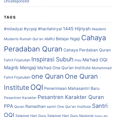
Uncategorized
TAGS
1445 Hijriyah
#miladyai #ycpqi #harilahiryai
Akademi
Cahaya
Belajar Ngaji
Mudarris Rumah Qur'an
AMRU
Peradaban Quran
Cahaya Perdaban Quran
Inspirasi Subuh
Ma'had OQI
Fahril Firjatullah
Insu
Magrib Mengaji
Ma’had One Qur’an Institute
Muhammad
one Quran
One Quran
Fahril Firjatullah
OQI
Institute
Penerimaan Mahasantri Baru
Pesantren Karakter Quran
Pesantren Karakter
Santri
PPA
Ramadhan
Quran
santri One Qur'an Institute
OQI
Selamat Hari Guru
Selamat Hari Guru Nasional
Sonny Abi