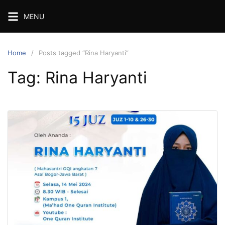
Skip
MENU
to
content
Home
Posts tagged “Rina Haryanti”
Tag:
Rina Haryanti