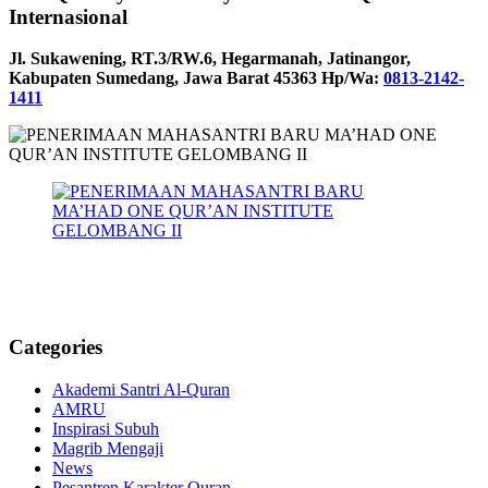
Internasional
Jl. Sukawening, RT.3/RW.6, Hegarmanah, Jatinangor,
Kabupaten Sumedang, Jawa Barat 45363 Hp/Wa:
0813-2142-
1411
Categories
Akademi Santri Al-Quran
AMRU
Inspirasi Subuh
Magrib Mengaji
News
Pesantren Karakter Quran