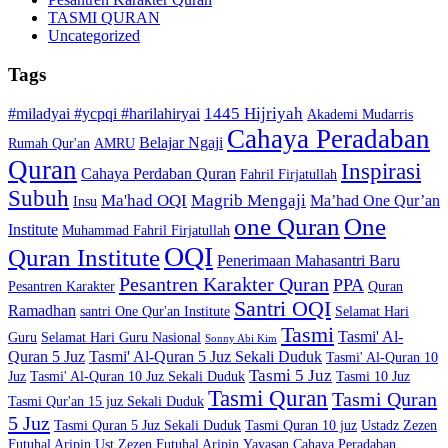
TASMI QURAN
Uncategorized
Tags
1445 Hijriyah
#miladyai #ycpqi #harilahiryai
Akademi Mudarris
Cahaya Peradaban
Belajar Ngaji
Rumah Qur'an
AMRU
Quran
Inspirasi
Cahaya Perdaban Quran
Fahril Firjatullah
Subuh
Ma'had OQI
Magrib Mengaji
Ma’had One Qur’an
Insu
one Quran
One
Institute
Muhammad Fahril Firjatullah
OQI
Quran Institute
Penerimaan Mahasantri Baru
Pesantren Karakter Quran
PPA
Pesantren Karakter
Quran
Santri OQI
Ramadhan
santri One Qur'an Institute
Selamat Hari
Tasmi
Tasmi' Al-
Guru
Selamat Hari Guru Nasional
Sonny Abi Kim
Quran 5 Juz
Tasmi' Al-Quran 5 Juz Sekali Duduk
Tasmi' Al-Quran 10
Tasmi 5 Juz
Juz
Tasmi' Al-Quran 10 Juz Sekali Duduk
Tasmi 10 Juz
Tasmi Quran
Tasmi Quran
Tasmi Qur'an 15 juz Sekali Duduk
5 Juz
Tasmi Quran 5 Juz Sekali Duduk
Tasmi Quran 10 juz
Ustadz Zezen
Futuhal Aripin
Ust Zezen Futuhal Aripin
Yayasan Cahaya Peradaban