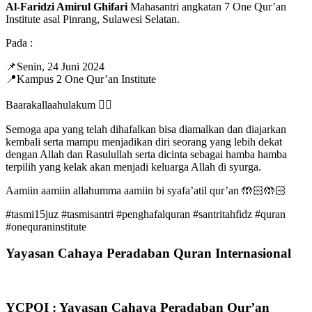
Al-Faridzi Amirul Ghifari
Mahasantri angkatan 7 One Qur’an
Institute asal Pinrang, Sulawesi Selatan.
Pada :
📌Senin, 24 Juni 2024
📍Kampus 2 One Qur’an Institute
Baarakallaahulakum ✊🏻
Semoga apa yang telah dihafalkan bisa diamalkan dan diajarkan
kembali serta mampu menjadikan diri seorang yang lebih dekat
dengan Allah dan Rasulullah serta dicinta sebagai hamba hamba
terpilih yang kelak akan menjadi keluarga Allah di syurga.
Aamiin aamiin allahumma aamiin bi syafa’atil qur’an 🤲🏻🤲🏻
#tasmi15juz #tasmisantri #penghafalquran #santritahfidz #quran
#onequraninstitute
Yayasan Cahaya Peradaban Quran Internasional
YCPQI : Yayasan Cahaya Peradaban Qur’an