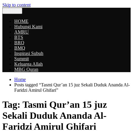
Skip to content
MENU
HOME
Hubungi Kami
AMRU
BTS
BRQ
BMQ
Inspirasi Subuh
Summit
Keluarga Allah
MBG Quran
Home
Posts tagged “Tasmi Qur’an 15 juz Sekali Duduk Ananda Al-
Faridzi Amirul Ghifari”
Tag:
Tasmi Qur’an 15 juz
Sekali Duduk Ananda Al-
Faridzi Amirul Ghifari