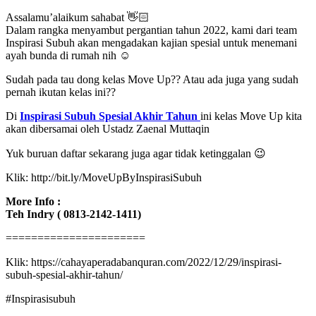
Assalamu’alaikum sahabat 👋🏻
Dalam rangka menyambut pergantian tahun 2022, kami dari team
Inspirasi Subuh akan mengadakan kajian spesial untuk menemani
ayah bunda di rumah nih ☺️
Sudah pada tau dong kelas Move Up?? Atau ada juga yang sudah
pernah ikutan kelas ini??
Di
Inspirasi Subuh Spesial Akhir Tahun
ini kelas Move Up kita
akan dibersamai oleh Ustadz Zaenal Muttaqin
Yuk buruan daftar sekarang juga agar tidak ketinggalan 😉
Klik: http://bit.ly/MoveUpByInspirasiSubuh
More Info :
Teh Indry ( 0813-2142-1411)
======================
Klik: https://cahayaperadabanquran.com/2022/12/29/inspirasi-
subuh-spesial-akhir-tahun/
#Inspirasisubuh