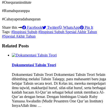
#Onequraninstitute
#Rumahquranppa
#Cahayaperadabanquran
Share this
Facebook
Twitter
WhatsApp
Pin It
Tags:
#Inspirasi Subuh
#Inspirasi Subuh Spesial Akhir Tahun
#Spesial Akhir Tahun
Related Posts
Dokumentasi Tahsin Teori
Dokumentasi Tahsin Teori Dokumentasi Tahsin Teori Selain
dibimbing melalui Tahsin Talaqqy, para mahasantri baru juga
belajar Tahsin secara teori. Di Kelas ini, mereka mempelajari
ilmu tajwid, makharijul huruf, sifat-sifat huruf, serta berbagai
kaidah bacaan Al-Qur’an sebagai bekal untuk membaca Al-
Qur’an dengan benar. Dengan bimbingan Ustadz Ruby
Yanuasa Awaludin (Mudir Pesantren One Qur’an Institute)
InsyaAllah ilmu …