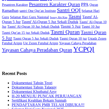
Pesantren Karakter Quran
PPA
Pesantren Karakter
Quran
Santri OQI
Ramadhan
santri One Qur'an Institute
Selamat Hari
Tasmi
Tasmi' Al-
Guru
Selamat Hari Guru Nasional
Sonny Abi Kim
Quran 5 Juz
Tasmi' Al-Quran 5 Juz Sekali Duduk
Tasmi' Al-Quran 10
Tasmi 5 Juz
Juz
Tasmi' Al-Quran 10 Juz Sekali Duduk
Tasmi 10 Juz
Tasmi Quran
Tasmi Quran
Tasmi Qur'an 15 juz Sekali Duduk
5 Juz
Tasmi Quran 5 Juz Sekali Duduk
Tasmi Quran 10 juz
Ustadz Zezen
Futuhal Aripin
Ust Zezen Futuhal Aripin
Yayasan Cahaya Peradaban
YCPQI
Yayasan Cahaya Peradaban Quran
Recent Posts
Dokumentasi Tahsin Teori
Dokumentasi Tahsin Talaqqy
Dokumentasi Khutbatul Arsy
H-20 MENUJU PUNCAK PERJUANGAN
Sertifikasi Keahlian Bekam Sunnah
PENDAFTARAN PMB TELAH DIBUKA!!!