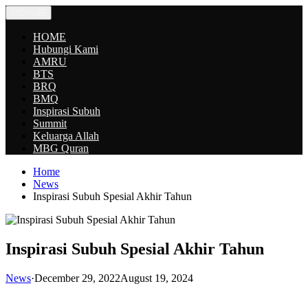
Skip
MENU
to
content
HOME
Hubungi Kami
AMRU
BTS
BRQ
BMQ
Inspirasi Subuh
Summit
Keluarga Allah
MBG Quran
Home
News
Inspirasi Subuh Spesial Akhir Tahun
Inspirasi Subuh Spesial Akhir Tahun
News
·
December 29, 2022
August 19, 2024