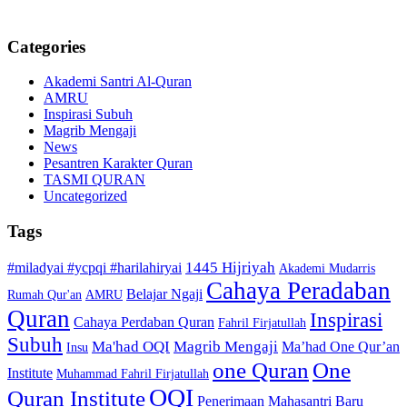
Categories
Akademi Santri Al-Quran
AMRU
Inspirasi Subuh
Magrib Mengaji
News
Pesantren Karakter Quran
TASMI QURAN
Uncategorized
Tags
1445 Hijriyah
#miladyai #ycpqi #harilahiryai
Akademi Mudarris
Cahaya Peradaban
Belajar Ngaji
Rumah Qur'an
AMRU
Quran
Inspirasi
Cahaya Perdaban Quran
Fahril Firjatullah
Subuh
Ma'had OQI
Magrib Mengaji
Ma’had One Qur’an
Insu
one Quran
One
Institute
Muhammad Fahril Firjatullah
OQI
Quran Institute
Penerimaan Mahasantri Baru