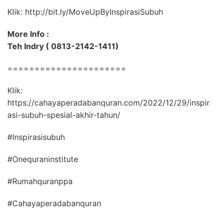
Klik: http://bit.ly/MoveUpByInspirasiSubuh
More Info :
Teh Indry ( 0813-2142-1411)
======================
Klik:
https://cahayaperadabanquran.com/2022/12/29/inspir
asi-subuh-spesial-akhir-tahun/
#Inspirasisubuh
#Onequraninstitute
#Rumahquranppa
#Cahayaperadabanquran