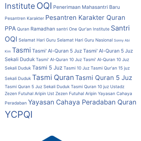
OQI
Institute
Penerimaan Mahasantri Baru
Pesantren Karakter Quran
Pesantren Karakter
Santri
PPA
Ramadhan
Quran
santri One Qur'an Institute
OQI
Selamat Hari Guru
Selamat Hari Guru Nasional
Sonny Abi
Tasmi
Tasmi' Al-Quran 5 Juz
Tasmi' Al-Quran 5 Juz
Kim
Sekali Duduk
Tasmi' Al-Quran 10 Juz
Tasmi' Al-Quran 10 Juz
Tasmi 5 Juz
Sekali Duduk
Tasmi 10 Juz
Tasmi Qur'an 15 juz
Tasmi Quran
Tasmi Quran 5 Juz
Sekali Duduk
Tasmi Quran 5 Juz Sekali Duduk
Tasmi Quran 10 juz
Ustadz
Zezen Futuhal Aripin
Ust Zezen Futuhal Aripin
Yayasan Cahaya
Yayasan Cahaya Peradaban Quran
Peradaban
YCPQI