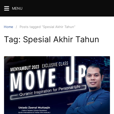
Skip
MENU
to
content
Home
Posts tagged “Spesial Akhir Tahun”
Tag:
Spesial Akhir Tahun