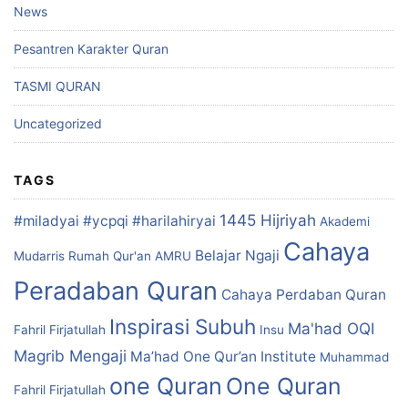
News
Pesantren Karakter Quran
TASMI QURAN
Uncategorized
TAGS
1445 Hijriyah
#miladyai #ycpqi #harilahiryai
Akademi
Cahaya
Belajar Ngaji
Mudarris Rumah Qur'an
AMRU
Peradaban Quran
Cahaya Perdaban Quran
Inspirasi Subuh
Ma'had OQI
Fahril Firjatullah
Insu
Magrib Mengaji
Ma’had One Qur’an Institute
Muhammad
one Quran
One Quran
Fahril Firjatullah