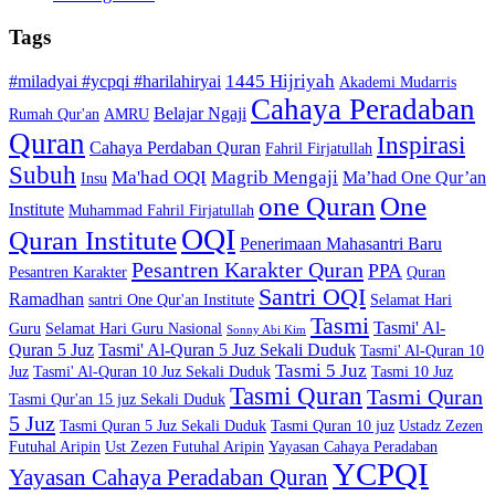
Tags
1445 Hijriyah
#miladyai #ycpqi #harilahiryai
Akademi Mudarris
Cahaya Peradaban
Belajar Ngaji
Rumah Qur'an
AMRU
Quran
Inspirasi
Cahaya Perdaban Quran
Fahril Firjatullah
Subuh
Ma'had OQI
Magrib Mengaji
Ma’had One Qur’an
Insu
one Quran
One
Institute
Muhammad Fahril Firjatullah
OQI
Quran Institute
Penerimaan Mahasantri Baru
Pesantren Karakter Quran
PPA
Pesantren Karakter
Quran
Santri OQI
Ramadhan
santri One Qur'an Institute
Selamat Hari
Tasmi
Tasmi' Al-
Guru
Selamat Hari Guru Nasional
Sonny Abi Kim
Quran 5 Juz
Tasmi' Al-Quran 5 Juz Sekali Duduk
Tasmi' Al-Quran 10
Tasmi 5 Juz
Juz
Tasmi' Al-Quran 10 Juz Sekali Duduk
Tasmi 10 Juz
Tasmi Quran
Tasmi Quran
Tasmi Qur'an 15 juz Sekali Duduk
5 Juz
Tasmi Quran 5 Juz Sekali Duduk
Tasmi Quran 10 juz
Ustadz Zezen
Futuhal Aripin
Ust Zezen Futuhal Aripin
Yayasan Cahaya Peradaban
YCPQI
Yayasan Cahaya Peradaban Quran