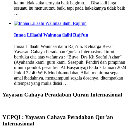
kamu tidak suka ternyata baik bagimu.. .. Bisa jadi juga
sesuatu itu menurutmu baik, tapi pada hakekatnya tidak baik
…
Innaa Lillaahi Wainnaa ilaihi Raji’un
Innaa Lillaahi Wainnaa ilaihi Raji’un. Keluarga Besar
Yayasan Cahaya Peradaban Qur’an Internasional turut
berduka cita atas wafatnya : “Buya, Drs.Kh Saeful Azhar”
(Ayahanda kami, guru kami, Sesepuh, Pendiri dan pimpinan
umum pondok pesantren Al-Basyariyaj) Pada 7 Januari 2024
Pukul 22.40 WIB Mudah-mudahan Allah menirima segala
amal ibadahnya, mengampuni segala dosanya, ditempatkan
ditempat yang mulia disisi …
Yayasan Cahaya Peradaban Quran Internasional
YCPQI : Yayasan Cahaya Peradaban Qur’an
Internasional