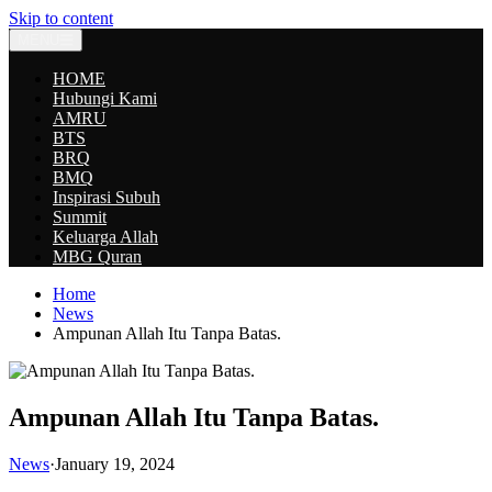
Skip to content
MENU
HOME
Hubungi Kami
AMRU
BTS
BRQ
BMQ
Inspirasi Subuh
Summit
Keluarga Allah
MBG Quran
Home
News
Ampunan Allah Itu Tanpa Batas.
Ampunan Allah Itu Tanpa Batas.
News
·
January 19, 2024