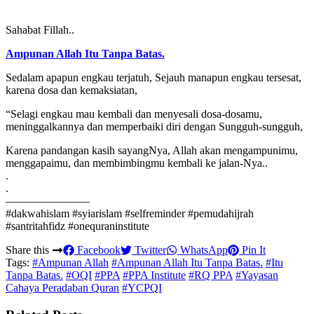
Sahabat Fillah..
Ampunan Allah Itu Tanpa Batas.
Sedalam apapun engkau terjatuh, Sejauh manapun engkau tersesat,
karena dosa dan kemaksiatan,
“Selagi engkau mau kembali dan menyesali dosa-dosamu,
meninggalkannya dan memperbaiki diri dengan Sungguh-sungguh,
Karena pandangan kasih sayangNya, Allah akan mengampunimu,
menggapaimu, dan membimbingmu kembali ke jalan-Nya..
.
.
———————–
#dakwahislam #syiarislam #selfreminder #pemudahijrah
#santritahfidz #onequraninstitute
Share this
Facebook
Twitter
WhatsApp
Pin It
Tags:
#Ampunan Allah
#Ampunan Allah Itu Tanpa Batas.
#Itu
Tanpa Batas.
#OQI
#PPA
#PPA Institute
#RQ PPA
#Yayasan
Cahaya Peradaban Quran
#YCPQI