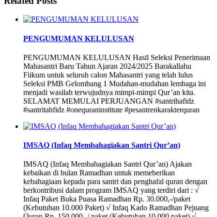
Related Posts
PENGUMUMAN KELULUSAN
PENGUMUMAN KELULUSAN Hasil Seleksi Penerimaan
Mahasantri Baru Tahun Ajaran 2024/2025 Barakallahu
Fiikum untuk seluruh calon Mahasantri yang telah lulus
Seleksi PMB Gelombang 1 Mudahan-mudahan lembaga ini
menjadi wasilah terwujudnya mimpi-mimpi Qur’an kita.
SELAMAT MEMULAI PERJUANGAN #santrihafidz
#santritahfidz #onequraninstitute #pesantrenkarakterquran
IMSAQ (Infaq Membahagiakan Santri Qur’an)
IMSAQ (Infaq Membahagiakan Santri Qur’an) Ajakan
kebaikan di bulan Ramadhan untuk memeberikan
kebahagiaan kepada para santri dan penghafal quran dengan
berkontribusi dalam program IMSAQ yang terdiri dari : √
Infaq Paket Buka Puasa Ramadhan Rp. 30.000,-/paket
(Kebutuhan 10.000 Paket) √ Infaq Kado Ramadhan Pejuang
Quran Rp. 150.000,-/ paket (Kebutuhan 10.000 paket) √