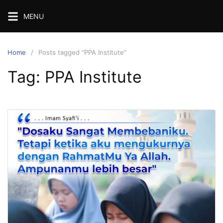
Skip
MENU
to
content
Home
Posts tagged “PPA Institute”
Tag:
PPA Institute