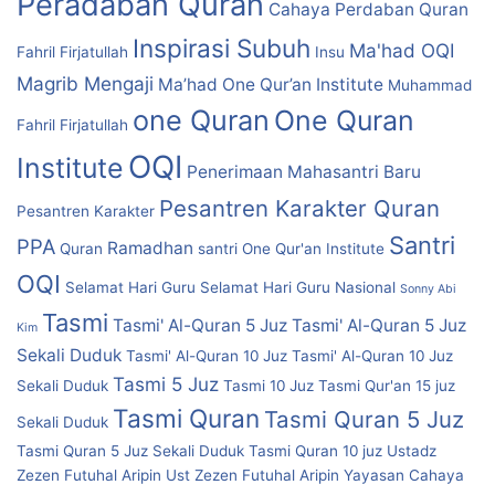
Peradaban Quran
Cahaya Perdaban Quran
Inspirasi Subuh
Ma'had OQI
Fahril Firjatullah
Insu
Magrib Mengaji
Ma’had One Qur’an Institute
Muhammad
one Quran
One Quran
Fahril Firjatullah
OQI
Institute
Penerimaan Mahasantri Baru
Pesantren Karakter Quran
Pesantren Karakter
Santri
PPA
Ramadhan
Quran
santri One Qur'an Institute
OQI
Selamat Hari Guru
Selamat Hari Guru Nasional
Sonny Abi
Tasmi
Tasmi' Al-Quran 5 Juz
Tasmi' Al-Quran 5 Juz
Kim
Sekali Duduk
Tasmi' Al-Quran 10 Juz
Tasmi' Al-Quran 10 Juz
Tasmi 5 Juz
Sekali Duduk
Tasmi 10 Juz
Tasmi Qur'an 15 juz
Tasmi Quran
Tasmi Quran 5 Juz
Sekali Duduk
Tasmi Quran 5 Juz Sekali Duduk
Tasmi Quran 10 juz
Ustadz
Zezen Futuhal Aripin
Ust Zezen Futuhal Aripin
Yayasan Cahaya