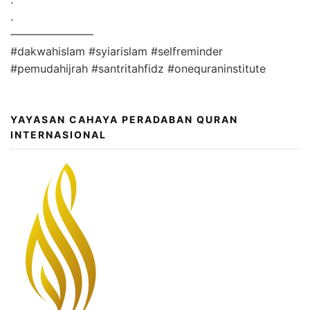
.
———————–
#dakwahislam #syiarislam #selfreminder
#pemudahijrah #santritahfidz #onequraninstitute
YAYASAN CAHAYA PERADABAN QURAN
INTERNASIONAL