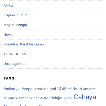
AMRU
Inspirasi Subuh
Magrib Mengaji
News
Pesantren Karakter Quran
TASMI QURAN
Uncategorized
TAGS
1445 Hijriyah
#miladyai #ycpqi #harilahiryai
Akademi
Cahaya
Belajar Ngaji
Mudarris Rumah Qur'an
AMRU